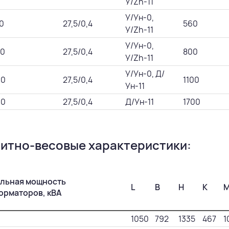
У/Zh-11
У/Ун-0,
0
27,5/0,4
560
У/Zh-11
У/Ун-0,
0
27,5/0,4
800
У/Zh-11
У/Ун-0, Д/
00
27,5/0,4
1100
Ун-11
30
27,5/0,4
Д/Ун-11
1700
итно-весовые характеристики:
льная мощность
L
B
H
K
орматоров, кВА
1050
792
1335
467
1