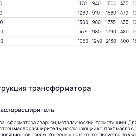
0
1170
940
1500
435
1
0
1260
910
1580
470
1
0
1300
980
1735
435
1
00
1475
980
1790
480
1
30
1950
1240
2130
400
1
трукция трансформатора
маслорасширитель
рансформатора сварной, металлический, герметичный. Дл
отрен
маслорасширитель
, исключающий контакт масла с
золяционной среды. Уровень масла контролируется по
ука