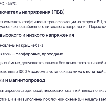
°C, –45 °C.
лючатель напряжения (ПБВ)
ет изменять коэффициент трансформации на стороне ВН, 
 условиях нестабильного питающего напряжения. Переклю
высокого и низкого напряжения
новлены на крышке бака
ляторы —
фарфоровые, проходные
ы съёмные, допускается замена без демонтажа активной 
токе выше 1000 А возможна установка
зажима с лопаткой
д
и и магнитопровод
итопровод стержневой, плоскошихтованный, выполнен из 
тки ВН и НН выполнены по
блочной схеме
(ВН наматывает