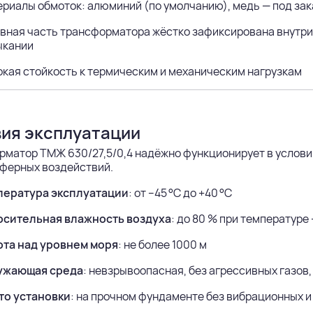
риалы обмоток: алюминий (по умолчанию), медь — под зак
вная часть трансформатора жёстко зафиксирована внутри 
ыкании
кая стойкость к термическим и механическим нагрузкам
ия эксплуатации
матор ТМЖ 630/27,5/0,4 надёжно функционирует в условия
сферных воздействий.
пература эксплуатации
: от –45 °C до +40 °C
осительная влажность воздуха
: до 80 % при температуре 
та над уровнем моря
: не более 1000 м
ужающая среда
: невзрывоопасная, без агрессивных газов
то установки
: на прочном фундаменте без вибрационных и