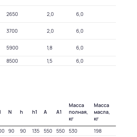
2650
2,0
6,0
3700
2,0
6,0
5900
1,8
6,0
8500
1,5
6,0
Масса
Масса
M
N
h
h1
A
A1
полная,
масла,
кг
кг
00
90
90
135
550
550
530
198