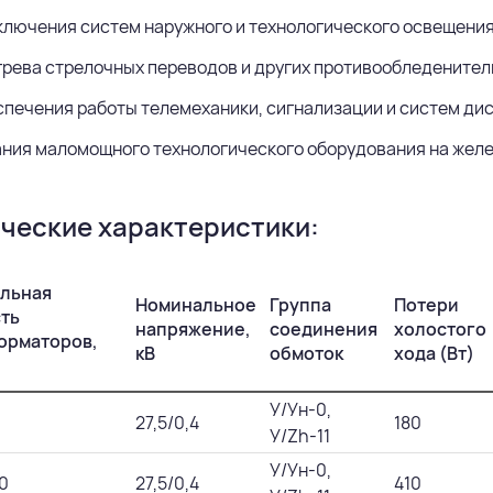
лючения систем наружного и технологического освещени
рева стрелочных переводов и других противообледенител
печения работы телемеханики, сигнализации и систем ди
ния маломощного технологического оборудования на жел
ческие характеристики:
льная
Номинальное
Группа
Потери
ть
напряжение,
соединения
холостого
орматоров,
кВ
обмоток
хода (Вт)
У/Ун-0,
27,5/0,4
180
У/Zh-11
У/Ун-0,
0
27,5/0,4
410