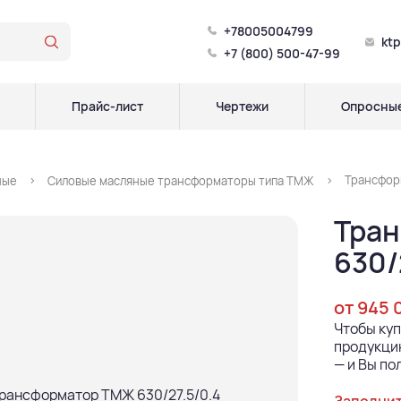
+78005004799
kt
+7 (800) 500-47-99
Прайс-лист
Чертежи
Опросные
Трансфор
ные
Силовые масляные трансформаторы типа ТМЖ
Тра
630/
от 945 
Чтобы ку
продукцию
— и Вы по