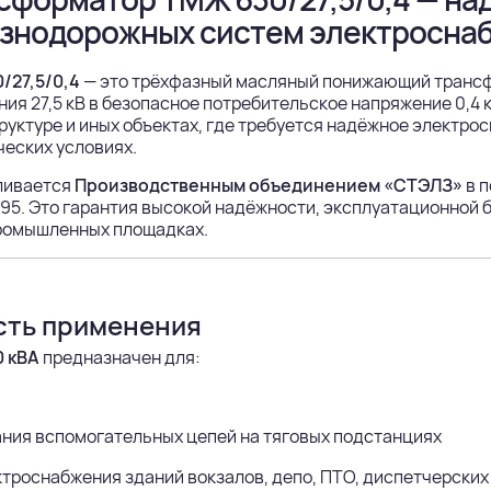
знодорожных систем электросна
/27,5/0,4
— это трёхфазный масляный понижающий трансф
ия 27,5 кВ в безопасное потребительское напряжение 0,4
уктуре и иных объектах, где требуется надёжное электро
еских условиях.
ливается
Производственным объединением «СТЭЛЗ»
в п
95. Это гарантия высокой надёжности, эксплуатационной 
ромышленных площадках.
сть применения
 кВА
предназначен для:
ния вспомогательных цепей на тяговых подстанциях
троснабжения зданий вокзалов, депо, ПТО, диспетчерских