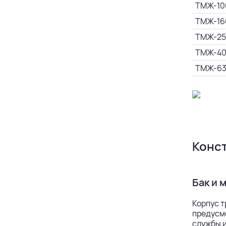
ТМЖ-10
ТМЖ-16
ТМЖ-25
ТМЖ-4
ТМЖ-6
Конс
Бак и 
Корпус т
предусм
службы и