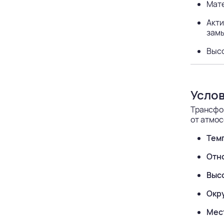
Мате
Акти
зам
Высо
Услов
Трансфор
от атмо
Тем
Отн
Высо
Окр
Мес