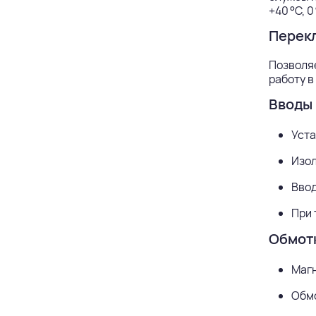
+40 °C, 0 
Перек
Позволя
работу в
Вводы 
Уста
Изо
Ввод
При 
Обмотк
Магн
Обмо