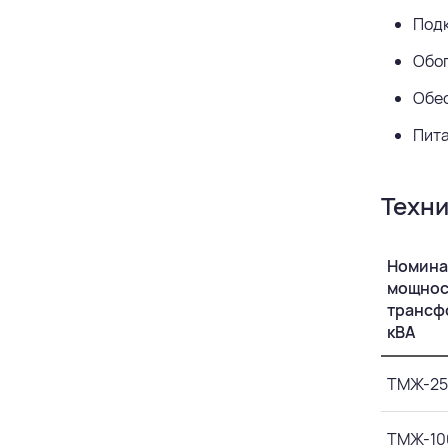
Подк
Обог
Обес
Пита
Техни
Номина
мощнос
трансф
кВА
ТМЖ-25
ТМЖ-10