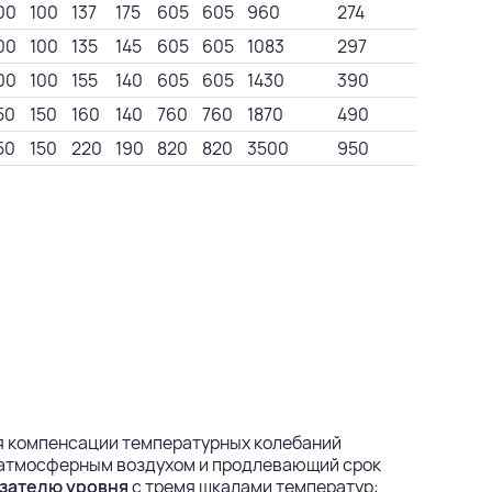
00
100
137
175
605
605
960
274
00
100
135
145
605
605
1083
297
00
100
155
140
605
605
1430
390
50
150
160
140
760
760
1870
490
50
150
220
190
820
820
3500
950
я компенсации температурных колебаний
 атмосферным воздухом и продлевающий срок
зателю уровня
с тремя шкалами температур: