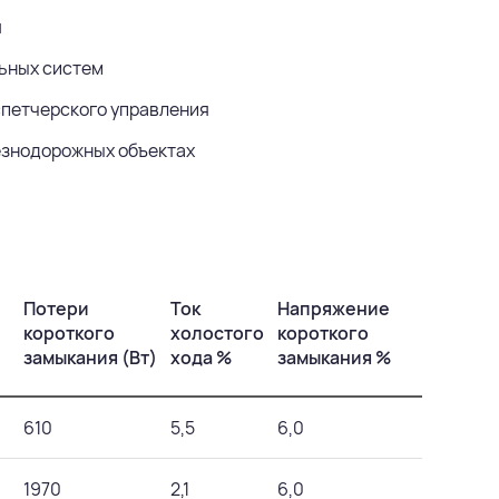
я
ьных систем
спетчерского управления
езнодорожных объектах
Потери
Ток
Напряжение
короткого
холостого
короткого
замыкания (Вт)
хода %
замыкания %
610
5,5
6,0
1970
2,1
6,0