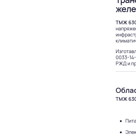
желе
ТМЖ 630
напряжен
инфрастр
климатич
Изготав
0033-14-
РЖД и п
Обла
ТМЖ 630
Пита
Элек