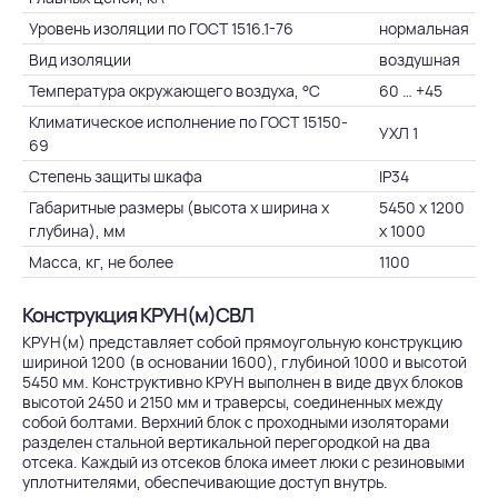
Уровень изоляции по ГОСТ 1516.1-76
нормальная
Вид изоляции
воздушная
Температура окружающего воздуха, °C
60 … +45
Климатическое исполнение по ГОСТ 15150-
УХЛ 1
69
Степень защиты шкафа
IP34
Габаритные размеры (высота х ширина х
5450 х 1200
глубина), мм
х 1000
Масса, кг, не более
1100
Конструкция КРУН(м)СВЛ
КРУН(м) представляет собой прямоугольную конструкцию
шириной 1200 (в основании 1600), глубиной 1000 и высотой
5450 мм. Конструктивно КРУН выполнен в виде двух блоков
высотой 2450 и 2150 мм и траверсы, соединенных между
собой болтами. Верхний блок с проходными изоляторами
разделен стальной вертикальной перегородкой на два
отсека. Каждый из отсеков блока имеет люки с резиновыми
уплотнителями, обеспечивающие доступ внутрь.