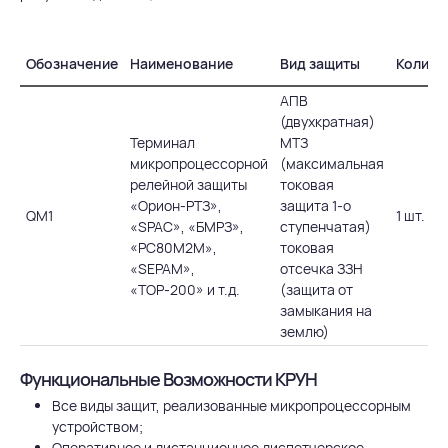
Обозначение
Наименование
Вид защиты
Количе
АПВ
(двухкратная)
Терминал
МТЗ
микропроцессорной
(максимальная
релейной защиты
токовая
«Орион-РТЗ»,
защита 1-о
QM1
1 шт.
«SPAC», «БМРЗ»,
ступенчатая)
«РС80М2М»,
токовая
«SEPAM»,
отсечка ЗЗН
«ТОР-200» и т.д.
(защита от
замыкания на
землю)
Функциональные Возможности КРУН
Все виды защит, реализованные микропроцессорным
устройством;
Оперативное и дистанционное диспетчерское