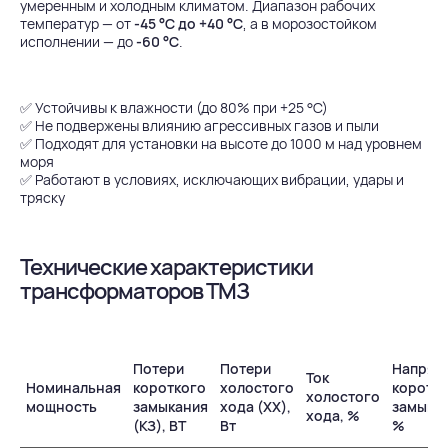
умеренным и холодным климатом. Диапазон рабочих
температур — от
-45 °C до +40 °C
, а в морозостойком
исполнении — до
-60 °C
.
✅ Устойчивы к влажности (до 80% при +25 °С)
✅ Не подвержены влиянию агрессивных газов и пыли
✅ Подходят для установки на высоте до 1000 м над уровнем
моря
✅ Работают в условиях, исключающих вибрации, удары и
тряску
Технические характеристики
трансформаторов ТМЗ
Потери
Потери
Напряж
Ток
Номинальная
короткого
холостого
коротк
холостого
мощность
замыкания
хода (ХХ),
замыкан
хода, %
(КЗ), ВТ
Вт
%