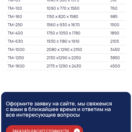
ТМ-100
1090 х 770 х 1560
760
ТМ-160
1150 х 820 х 1580
985
ТМ-250
1560 х 930 х 1670
1500
ТМ-400
1750 х 1050 х 1780
1890
ТМ-630
1930 х 1180 х 1910
2105
ТМ-1000
2080 х 1290 х 2150
3450
ТМ-1250
2130 х1290 х 2250
3850
ТМ-1600
2175 х 1290 х 2430
4500
Оформите заявку на сайте, мы свяжемся
с вами в ближайшее время и ответим на
все интересующие вопросы
ЗАКАЗАТЬ РАСЧЕТ СТОИМОСТИ