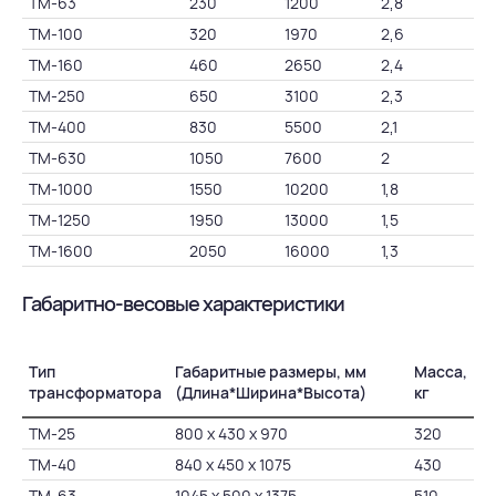
ТМ-63
230
1200
2,8
4,
ТМ-100
320
1970
2,6
4,
ТМ-160
460
2650
2,4
4,
ТМ-250
650
3100
2,3
4,
ТМ-400
830
5500
2,1
4,
ТМ-630
1050
7600
2
5,
ТМ-1000
1550
10200
1,8
5,
ТМ-1250
1950
13000
1,5
5,
ТМ-1600
2050
16000
1,3
5,
Габаритно-весовые характеристики
Тип
Габаритные размеры, мм
Масса,
трансформатора
(Длина*Ширина*Высота)
кг
ТМ-25
800 х 430 х 970
320
ТМ-40
840 х 450 х 1075
430
ТМ-63
1045 х 500 х 1375
510