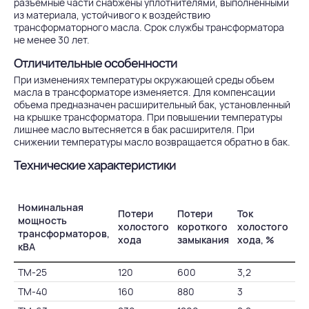
разъемные части снабжены уплотнителями, выполненными
из материала, устойчивого к воздействию
трансформаторного масла. Срок службы трансформатора
не менее 30 лет.
Отличительные особенности
При изменениях температуры окружающей среды объем
масла в трансформаторе изменяется. Для компенсации
объема предназначен расширительный бак, установленный
на крышке трансформатора. При повышении температуры
лишнее масло вытесняется в бак расширителя. При
снижении температуры масло возвращается обратно в бак.
Технические характеристики
Номинальная
То
Потери
Потери
Ток
мощность
ко
холостого
короткого
холостого
трансформаторов,
за
хода
замыкания
хода, %
кВА
%
ТМ-25
120
600
3,2
4,
ТМ-40
160
880
3
4,