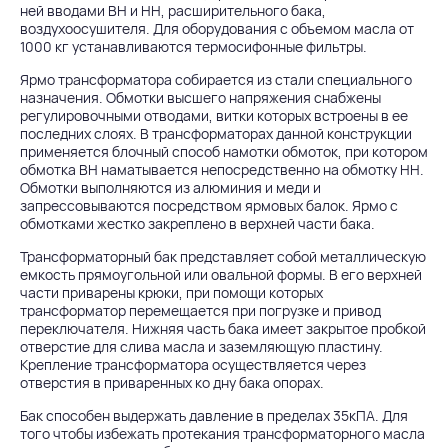
ней вводами ВН и НН, расширительного бака,
воздухоосушителя. Для оборудования с объемом масла от
1000 кг устанавливаются термосифонные фильтры.
Ярмо трансформатора собирается из стали специального
назначения. Обмотки высшего напряжения снабжены
регулировочными отводами, витки которых встроены в ее
последних слоях. В трансформаторах данной конструкции
применяется блочный способ намотки обмоток, при котором
обмотка ВН наматывается непосредственно на обмотку НН.
Обмотки выполняются из алюминия и меди и
запрессовываются посредством ярмовых балок. Ярмо с
обмотками жестко закреплено в верхней части бака.
Трансформаторный бак представляет собой металлическую
емкость прямоугольной или овальной формы. В его верхней
части приварены крюки, при помощи которых
трансформатор перемещается при погрузке и привод
переключателя. Нижняя часть бака имеет закрытое пробкой
отверстие для слива масла и заземляющую пластину.
Крепление трансформатора осуществляется через
отверстия в приваренных ко дну бака опорах.
Бак способен выдержать давление в пределах 35кПА. Для
того чтобы избежать протекания трансформаторного масла