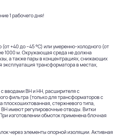
ие 1 рабочего дня!
от +40 до –45 °С) или умеренно-холодного (от
лее 1000 м. Окружающая среда не должна
зы, а также пары в концентрациях, снижающих
я эксплуатация трансформатора в местах,
с вводами ВН и НН, расширителя с
ого фильтра (только для трансформаторов с
а плоскошихтованная, стержневого типа,
 ВН имеют регулировочные отводы. Витки
 При изготовлении обмоток применена блочная
лок через элементы опорной изоляции. Активная