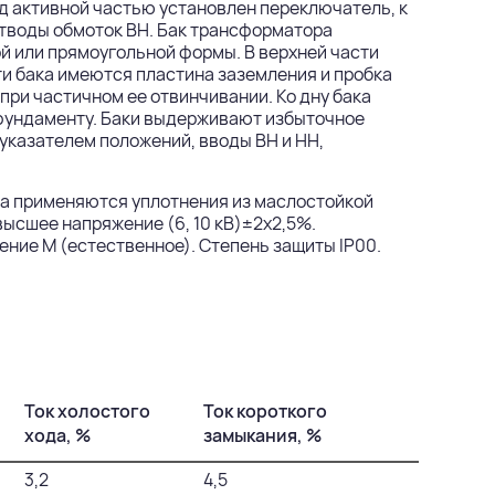
ад активной частью установлен переключатель, к
тводы обмоток ВН. Бак трансформатора
 или прямоугольной формы. В верхней части
и бака имеются пластина заземления и пробка
при частичном ее отвинчивании. Ко дну бака
фундаменту. Баки выдерживают избыточное
указателем положений, вводы ВН и НН,
а применяются уплотнения из маслостойкой
ысшее напряжение (6, 10 кВ)±2х2,5%.
ждение М (естественное). Степень защиты IP00.
Ток холостого
Ток короткого
хода, %
замыкания, %
3,2
4,5