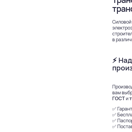
тран
Силовой
электроэ
строите
в различ
⚡ Над
произ
Произво
вам выбр
ГОСТ
и
т
✅ Гарант
✅ Беспл
✅ Паспор
✅ Постав