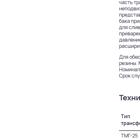
часть тр
неподви
представ
бака при
для слив
приваре
давление
расшири
Для обе
резины. 
Номиналь
Срок слу
Техни
Тип
трансф
ТМГ-25