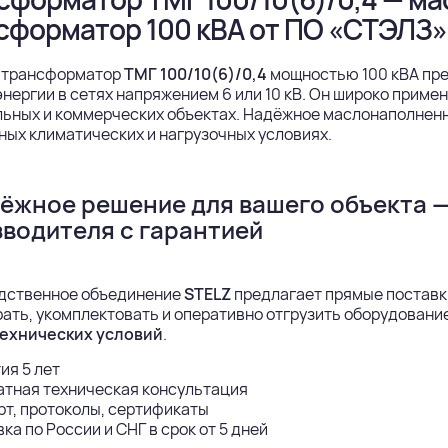
сформатор 100 кВА от ПО «СТЭЛЗ»
 трансформатор
ТМГ 100/10(6)/0,4
мощностью 100 кВА пре
нергии в сетях напряжением 6 или 10 кВ. Он широко приме
льных и коммерческих объектах. Надёжное маслонаполнен
ных климатических и нагрузочных условиях.
ёжное решение для вашего объекта 
водителя с гарантией
дственное объединение
STELZ
предлагает прямые поставк
ать, укомплектовать и оперативно отгрузить оборудован
ехнических условий
.
ия 5 лет
атная техническая консультация
т, протоколы, сертификаты
ка по России и СНГ в срок от 5 дней