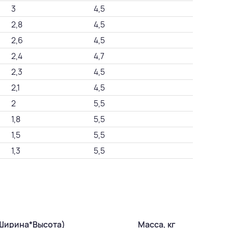
3
4,5
2,8
4,5
2,6
4,5
2,4
4,7
2,3
4,5
2,1
4,5
2
5,5
1,8
5,5
1,5
5,5
1,3
5,5
*Ширина*Высота)
Масса, кг