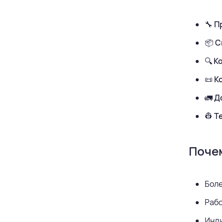
🔧
П
📦
С
🔍
К
📜
К
🚛
Д
👷
Т
Поче
Бол
Рабо
Инди