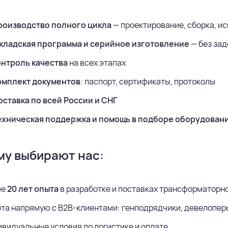
роизводство полного цикла
— проектирование, сборка, и
кладская программа и серийное изготовление
— без за
онтроль качества
на всех этапах
омплект документов
: паспорт, сертификаты, протоколы
оставка по всей России и СНГ
ехническая поддержка и помощь в подборе оборудован
му выбирают нас:
ее
20 лет опыта
в разработке и поставках трансформаторн
та напрямую с B2B-клиентами: генподрядчики, девелопер
видуальные условия по логистике и оплате