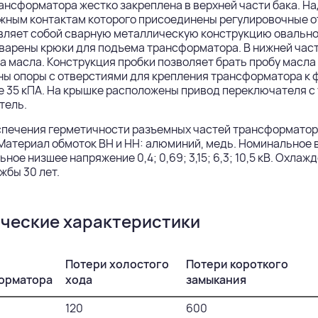
ансформатора жестко закреплена в верхней части бака. Н
жным контактам которого присоединены регулировочные о
ляет собой сварную металлическую конструкцию овальной
варены крюки для подъема трансформатора. В нижней част
а масла. Конструкция пробки позволяет брать пробу масла 
ны опоры с отверстиями для крепления трансформатора к 
 35 кПА. На крышке расположены привод переключателя с 
тель.
спечения герметичности разъемных частей трансформатор
Материал обмоток ВН и НН: алюминий, медь. Номинальное в
ное низшее напряжение 0,4; 0,69; 3,15; 6,3; 10,5 кВ. Охла
жбы 30 лет.
ческие характеристики
Потери холостого
Потери короткого
орматора
хода
замыкания
120
600