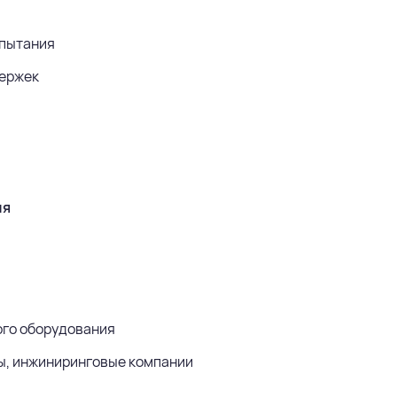
спытания
держек
ия
ого оборудования
ы, инжиниринговые компании