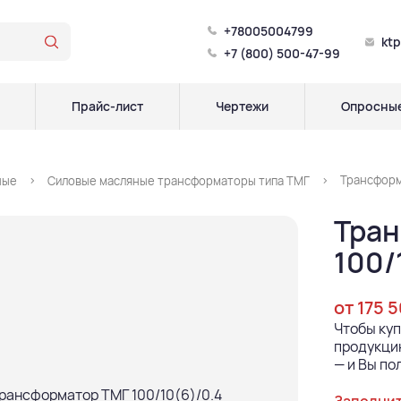
+78005004799
kt
+7 (800) 500-47-99
Прайс-лист
Чертежи
Опросные
Трансформ
ные
Силовые масляные трансформаторы типа ТМГ
Тран
100/
от 175 
Чтобы ку
продукцию
— и Вы по