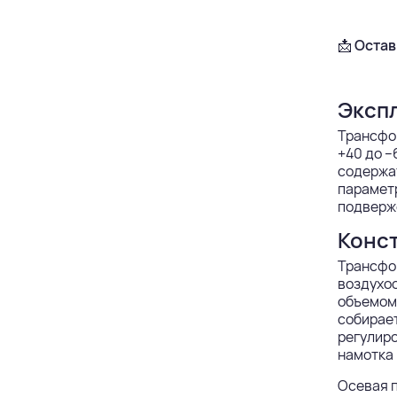
📩
Остав
Эксп
Трансфор
+40 до –
содержат
параметр
подверже
Конс
Трансфор
воздухоо
объемом 
собирает
регулиро
намотка 
Осевая п