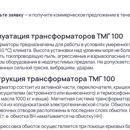
ьте заявку
— и получите коммерческое предложение в течен
луатация трансформаторов ТМГ 100
маторы предназначены для работы в условиях умеренного (
60 °С) климата. Высота установки над уровнем моря не бо
ь токопроводящую пыль, агрессивные и взрывоопасные га
ы оборудования в недопустимых пределах. Не допускаетс
нных сильной тряске, вибрациям, ударам.
трукция трансформатора ТМГ 100
матор состоит из активной части, переключателя, крышки 
сушителем (встроенного или вынесенного) и термосифонн
масла 1000 кг и выше). Магнитная система трансформатор
ся из холоднокатаной электротехнической стали. Обмотки
вочных отводов расположены в последних слоях обмотки.
(т. е. обмотка ВН наматывается на обмотку НН).
рессовка обмоток осуществляется при помощи ярмовых ба