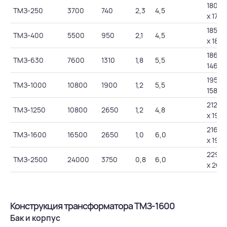
1800 
ТМЗ-250
3700
740
2,3
4,5
х 1750
1850 х
ТМЗ-400
5500
950
2,1
4,5
х 180
1863 х
ТМЗ-630
7600
1310
1,8
5,5
1465
1955 х
ТМЗ-1000
10800
1900
1,2
5,5
1580
2120 
ТМЗ-1250
10800
2650
1,2
4,8
х 1985
2160 
ТМЗ-1600
16500
2650
1,0
6,0
х 1985
2290 
ТМЗ-2500
24000
3750
0,8
6,0
х 263
Конструкция трансформатора ТМЗ-1600
Бак и корпус