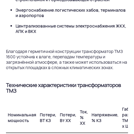
Энергоснабжение логистических хабов, терминалов
и аэропортов
Централизованные системы электроснабжения ЖКХ,
АПК и ВКХ
Благодаря герметичной конструкции трансформатор ТМЗ
1600 устойчив к влаге, перепадам температуры и
загрязнённой атмосфере, а также может использоваться на
открытых площадках в сложных климатических зонах.
Технические характеристики трансформаторов
ТМЗ
Габа
Ток,
Номинальная
Потери,
Потери,
Напряжение,
разм
%
мощность
ВТ КЗ
Вт ХХ
% КЗ
ТМЗ, 
ХХ
х Ш х 