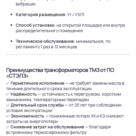
вибрации
Категория размещения
: У1 / УХЛ1
Способ установки
: на открытой площадке или внутри
распределительного помещения
Техническое обслуживание
: минимальное, по
регламенту 1 раз в 12 месяцев
Преимущества трансформаторов ТМЗ от ПО
«СТЭЛЗ»
✅
Герметичное исполнение
— не требует замены масла в
течение длительного срока эксплуатации
✅
Надёжность
— устойчивость к перегрузкам, коротким
замыканиям, температурным перепадам
✅
Длительный срок службы
— от 25 лет при соблюдении
условий эксплуатации
✅
Экономичность
— пониженные потери ХХ и КЗ снижают
затраты на энергопотери
✅
Снижение затрат на обслуживание
— благодаря
встроенному термосифонному фильтру