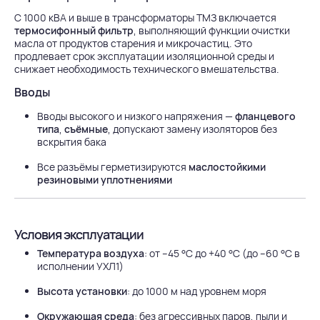
С 1000 кВА и выше в трансформаторы ТМЗ включается
термосифонный фильтр
, выполняющий функции очистки
масла от продуктов старения и микрочастиц. Это
продлевает срок эксплуатации изоляционной среды и
снижает необходимость технического вмешательства.
Вводы
Вводы высокого и низкого напряжения —
фланцевого
типа
,
съёмные
, допускают замену изоляторов без
вскрытия бака
Все разъёмы герметизируются
маслостойкими
резиновыми уплотнениями
Условия эксплуатации
Температура воздуха
: от –45 °C до +40 °C (до –60 °C в
исполнении УХЛ1)
Высота установки
: до 1000 м над уровнем моря
Окружающая среда
: без агрессивных паров, пыли и