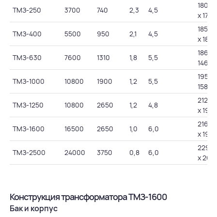
1800 
ТМЗ-250
3700
740
2,3
4,5
х 1750
1850 х
ТМЗ-400
5500
950
2,1
4,5
х 180
1863 х
ТМЗ-630
7600
1310
1,8
5,5
1465
1955 х
ТМЗ-1000
10800
1900
1,2
5,5
1580
2120 
ТМЗ-1250
10800
2650
1,2
4,8
х 1985
2160 
ТМЗ-1600
16500
2650
1,0
6,0
х 1985
2290 
ТМЗ-2500
24000
3750
0,8
6,0
х 263
Конструкция трансформатора ТМЗ-1600
Бак и корпус