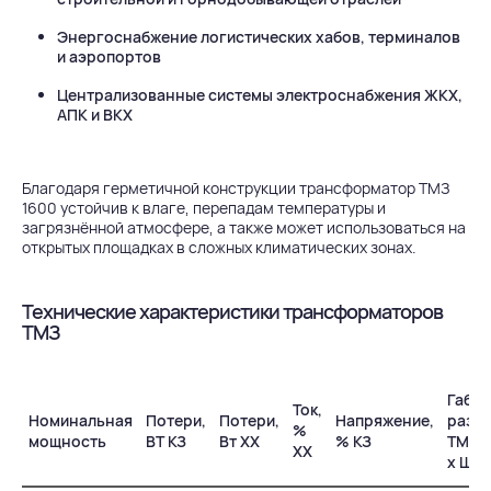
Энергоснабжение логистических хабов, терминалов
и аэропортов
Централизованные системы электроснабжения ЖКХ,
АПК и ВКХ
Благодаря герметичной конструкции трансформатор ТМЗ
1600 устойчив к влаге, перепадам температуры и
загрязнённой атмосфере, а также может использоваться на
открытых площадках в сложных климатических зонах.
Технические характеристики трансформаторов
ТМЗ
Габа
Ток,
Номинальная
Потери,
Потери,
Напряжение,
разм
%
мощность
ВТ КЗ
Вт ХХ
% КЗ
ТМЗ, 
ХХ
х Ш х 