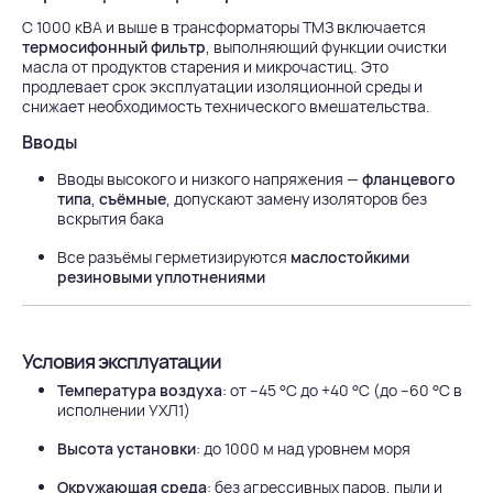
С 1000 кВА и выше в трансформаторы ТМЗ включается
термосифонный фильтр
, выполняющий функции очистки
масла от продуктов старения и микрочастиц. Это
продлевает срок эксплуатации изоляционной среды и
снижает необходимость технического вмешательства.
Вводы
Вводы высокого и низкого напряжения —
фланцевого
типа
,
съёмные
, допускают замену изоляторов без
вскрытия бака
Все разъёмы герметизируются
маслостойкими
резиновыми уплотнениями
Условия эксплуатации
Температура воздуха
: от –45 °C до +40 °C (до –60 °C в
исполнении УХЛ1)
Высота установки
: до 1000 м над уровнем моря
Окружающая среда
: без агрессивных паров, пыли и