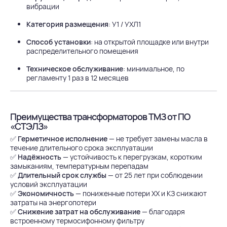
вибрации
Категория размещения
: У1 / УХЛ1
Способ установки
: на открытой площадке или внутри
распределительного помещения
Техническое обслуживание
: минимальное, по
регламенту 1 раз в 12 месяцев
Преимущества трансформаторов ТМЗ от ПО
«СТЭЛЗ»
✅
Герметичное исполнение
— не требует замены масла в
течение длительного срока эксплуатации
✅
Надёжность
— устойчивость к перегрузкам, коротким
замыканиям, температурным перепадам
✅
Длительный срок службы
— от 25 лет при соблюдении
условий эксплуатации
✅
Экономичность
— пониженные потери ХХ и КЗ снижают
затраты на энергопотери
✅
Снижение затрат на обслуживание
— благодаря
встроенному термосифонному фильтру