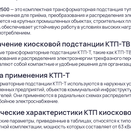
2500
— это комплектная трансформаторная подстанция туп
аченная для приёма, преобразования и распределения эле
тся на крупных промышленных объектах, строительных пл
 обеспечивает устойчивую работу в условиях высоких нагр
потреблением.
чение киосковой подстанции КТП-ТВ
е трансформаторные подстанции КТП-Т, такие как КТП-ТВ
ования и распределения электроэнергии трехфазного пер
ляют собой компактные и удобные решения для организац
а применения КТП-Т
рматорные подстанции КТП-Т используются в наружных ус
нных предприятий, объектов коммунальной инфраструктур
елей. Они применяются в радиальных схемах распределит
бойное электроснабжение.
ческие характеристики КТП киосково
ские параметры, приведенные в таблицах, относятся к т
ной комплектации, мощность которых составляет от 63 кВА