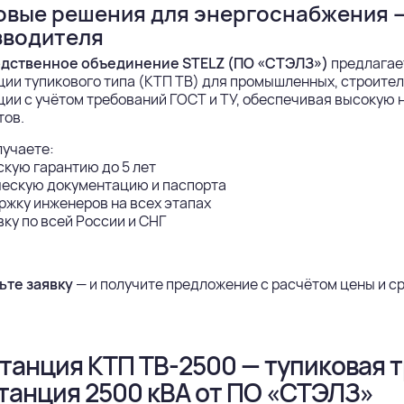
овые решения для энергоснабжения —
зводителя
дственное объединение STELZ (ПО «СТЭЛЗ»)
предлагае
ии тупикового типа (КТП ТВ) для промышленных, строител
ии с учётом требований ГОСТ и ТУ, обеспечивая высокую 
тов.
лучаете:
кую гарантию до 5 лет
ческую документацию и паспорта
жку инженеров на всех этапах
ку по всей России и СНГ
ьте заявку
— и получите предложение с расчётом цены и сро
танция КТП ТВ-2500 — тупиковая
танция 2500 кВА от ПО «СТЭЛЗ»