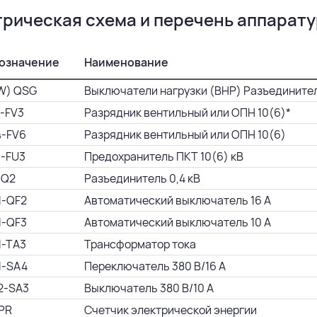
рическая схема и перечень аппарат
означение
Наименование
W) QSG
Выключатели нагрузки (ВНР) Разъединител
1-FV3
Разрядник вентильный или ОПН 10(6)*
4-FV6
Разрядник вентильный или ОПН 10(6)
1-FU3
Предохранитель ПКТ 10(6) кВ
-Q2
Разъединитель 0,4 кВ
1-QF2
Автоматический выключатель 16 А
1-QF3
Автоматический выключатель 10 А
1-TA3
Трансформатор тока
1-SA4
Переключатель 380 В/16 А
2-SA3
Выключатель 380 В/10 А
 PR
Счетчик электрической энергии