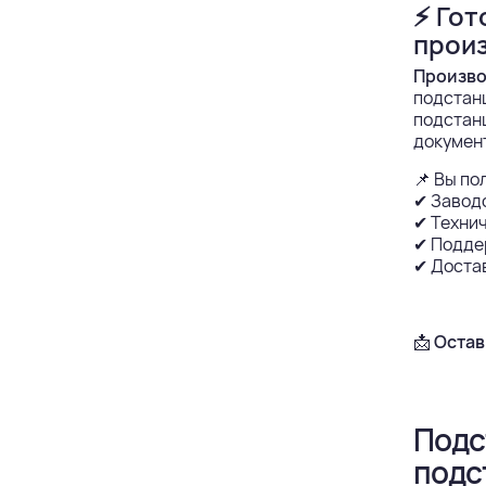
⚡ Гот
прои
Произво
подстанц
подстанц
докумен
📌 Вы по
✔ Заводс
✔ Техни
✔ Поддер
✔ Достав
📩
Остав
Подс
подс