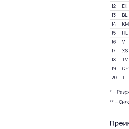
12
EK
13
BL,
14
KM
15
HL
16
V
17
XS
18
TV
19
QF
20
T
* — Разр
** — Сил
Преим