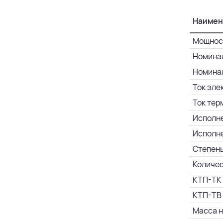
Наимен
Мощност
Номинал
Номинал
Ток эле
Ток тер
Исполне
Исполне
Степень
Количес
КТП-ТК 
КТП-ТВ 
Масса н