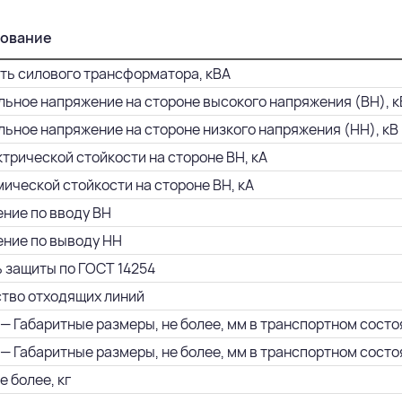
ование
ь силового трансформатора, кВА
ьное напряжение на стороне высокого напряжения (ВН), к
ьное напряжение на стороне низкого напряжения (НН), кВ
ктрической стойкости на стороне ВН, кА
мической стойкости на стороне ВН, кА
ние по вводу ВН
ние по выводу НН
 защиты по ГОСТ 14254
тво отходящих линий
— Габаритные размеры, не более, мм в транспортном состоян
— Габаритные размеры, не более, мм в транспортном состояни
е более, кг