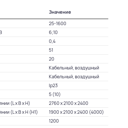
Значение
25-1600
В
6;10
0,4
51
20
Кабельный, воздушный
Кабельный, воздушный
Ip23
5 (10)
ии (L х B х H)
2760 х 2100 х 2400
и (L х B х H (Н1)
1900 х 2100 х 2400 (4000)
1200