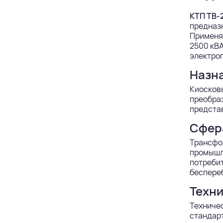
КТП ТВ-
предназн
Применяе
2500 кВА
электро
Назна
Киосковы
преобраз
представ
Сфер
Трансфо
промышле
потребит
беспере
Техни
Техниче
стандарт