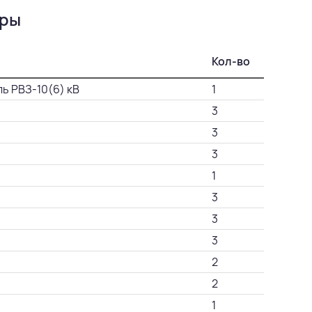
уры
Кол-во
ь РВЗ-10(6) кВ
1
3
3
3
1
3
3
3
2
2
1