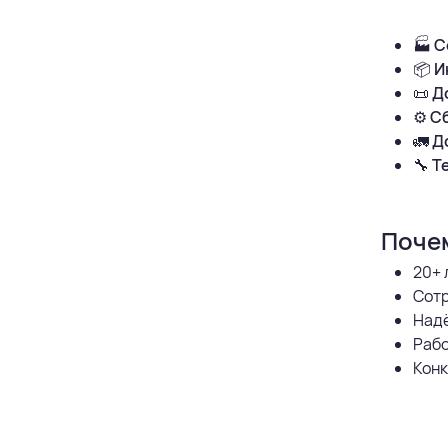
🏭
С
📦
И
📜
Д
⚙️
Сб
🚛
Д
🔧
Т
Поче
20+ 
Сотр
Надё
Рабо
Конк