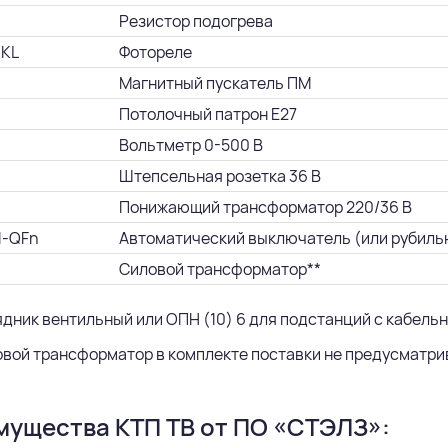
Резистор подогрева
 KL
Фотореле
Магнитный пускатель ПМ
Потолочный патрон Е27
Вольтметр 0-500 В
Штепсельная розетка 36 В
Понижающий трансформатор 220/36 В
1-QFn
Автоматический выключатель (или рубиль
Силовой трансформатор**
ядник вентильный или ОПН (10) 6 для подстанций с кабель
овой трансформатор в комплекте поставки не предусматрив
ущества КТП ТВ от ПО «СТЭЛЗ»: