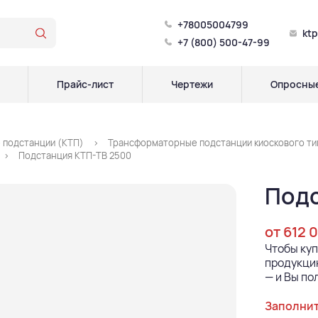
+78005004799
kt
+7 (800) 500-47-99
Прайс-лист
Чертежи
Опросные
 подстанции (КТП)
Трансформаторные подстанции киоскового тип
Подстанция КТП-ТВ 2500
Подс
от 612 
Чтобы ку
продукцию
— и Вы по
Заполнит