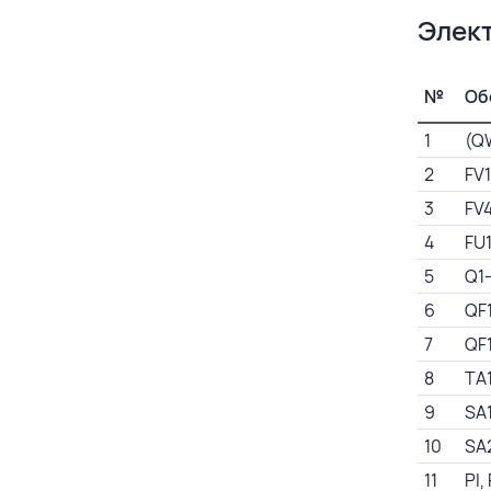
Элект
№
Об
1
(Q
2
FV
3
FV
4
FU
5
Q1
6
QF
7
QF
8
TA
9
SA
10
SA
11
PI,