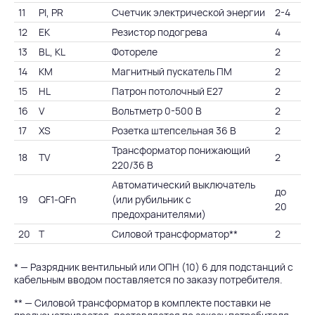
11
PI, PR
Счетчик электрической энергии
2-4
12
EK
Резистор подогрева
4
13
BL, KL
Фотореле
2
14
KM
Магнитный пускатель ПМ
2
15
HL
Патрон потолочный Е27
2
16
V
Вольтметр 0-500 В
2
17
XS
Розетка штепсельная 36 В
2
Трансформатор понижающий
18
TV
2
220/36 В
Автоматический выключатель
до
19
QF1-QFn
(или рубильник с
20
предохранителями)
20
T
Силовой трансформатор**
2
* — Разрядник вентильный или ОПН (10) 6 для подстанций с
кабельным вводом поставляется по заказу потребителя.
** — Силовой трансформатор в комплекте поставки не