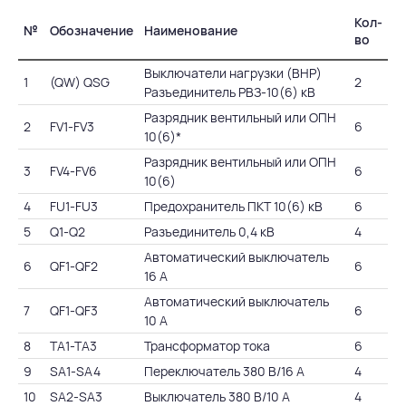
Кол-
№
Обозначение
Наименование
во
Выключатели нагрузки (ВНР)
1
(QW) QSG
2
Разъединитель РВЗ-10(6) кВ
Разрядник вентильный или ОПН
2
FV1-FV3
6
10(6)*
Разрядник вентильный или ОПН
3
FV4-FV6
6
10(6)
4
FU1-FU3
Предохранитель ПКТ 10(6) кВ
6
5
Q1-Q2
Разъединитель 0,4 кВ
4
Автоматический выключатель
6
QF1-QF2
6
16 А
Автоматический выключатель
7
QF1-QF3
6
10 А
8
TA1-TA3
Трансформатор тока
6
9
SA1-SA4
Переключатель 380 В/16 А
4
10
SA2-SA3
Выключатель 380 В/10 А
4