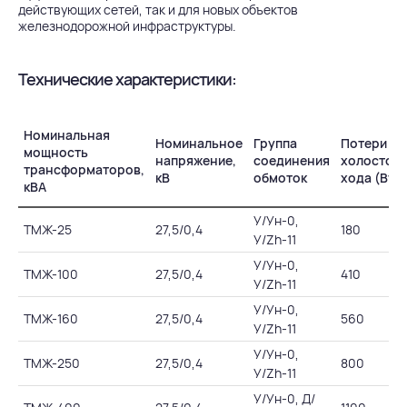
действующих сетей, так и для новых объектов
железнодорожной инфраструктуры.
Технические характеристики:
Номинальная
Номинальное
Группа
Потери
мощность
напряжение,
соединения
холостог
трансформаторов,
кВ
обмоток
хода (Вт)
кВА
У/Ун-0,
ТМЖ-25
27,5/0,4
180
У/Zh-11
У/Ун-0,
ТМЖ-100
27,5/0,4
410
У/Zh-11
У/Ун-0,
ТМЖ-160
27,5/0,4
560
У/Zh-11
У/Ун-0,
ТМЖ-250
27,5/0,4
800
У/Zh-11
У/Ун-0, Д/