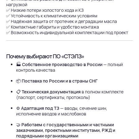
нагрузкой
✅ Низкие потери холостого хода и КЗ
✅ Устойчивость к климатическим условиям
✅ Надёжная защита от протечек и деградации масла
✅ Компактные габариты и удобство монтажа
✅ Возможность индивидуальной комплектации под проект
Почему выбирают ПО «СТЭЛЗ»
🏭
Собственное производство в России
— полный
контроль качества
📦
Поставка по России и в страны СНГ
📋
Техническая документация
в полном комплекте
(паспорт, сертификаты, протоколы)
⚙
Адаптация под ТЗ
— вводы, сечение шин,
исполнение вводов и маслобаков
🤝
Работаем с государственными и частными
заказчиками, проектными институтами, РЖД и
подрядными организациями