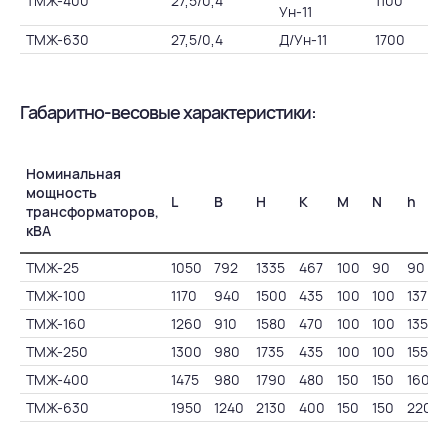
ТМЖ-400
27,5/0,4
1100
Ун-11
ТМЖ-630
27,5/0,4
Д/Ун-11
1700
Габаритно-весовые характеристики:
Номинальная
мощность
L
B
H
K
M
N
h
трансформаторов,
кВА
ТМЖ-25
1050
792
1335
467
100
90
90
ТМЖ-100
1170
940
1500
435
100
100
137
ТМЖ-160
1260
910
1580
470
100
100
135
ТМЖ-250
1300
980
1735
435
100
100
155
ТМЖ-400
1475
980
1790
480
150
150
160
ТМЖ-630
1950
1240
2130
400
150
150
220