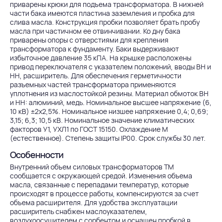
приварены крюки для подъема трансформатора. В нижней
части бака имеются пластина заземления и пробка для
слива масла. Конструкция пробки позволяет брать пробу
масла при частичном ее отвинчивании. Ко дну бака
приварены опоры с отверстиями для крепления
трансформатора к фундаменту. Баки выдерживают
избыточное давление 35 кПА. На крышке расположены
привод переключателя с указателем положений, вводы ВН и
НН, расширитель. Для обеспечения герметичности
разъемных частей трансформатора применяются
уплотнения из маслостойкой резины. Материал обмоток ВН
и НН: алюминий, медь. Номинальное высшее напряжение (6,
10 кВ) ±2х2,5%. Номинальное низшее напряжение 0,4; 0,69;
3,15; 6,3; 10,5 кВ. Номинальное значение климатических
факторов У1, УХЛ1 по ГОСТ 15150. Охлаждение М
(естественное). Степень защиты IP00. Срок службы 30 лет.
Особенности
Внутренний объем силовых трансформаторов ТМ
сообщается с окружающей средой. Изменения объема
масла, связанные с перепадами температур, которые
происходят в процессе работы, компенсируются за счет
объема расширителя. Для удобства эксплуатации
расширитель снабжен маслоуказателем,
воздухоосушителем с сорбентом и оснащен пробкой в