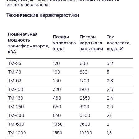
месте залива масла.
Технические характеристики
Номинальная
То
Потери
Потери
Ток
мощность
ко
холостого
короткого
холостого
трансформаторов,
за
хода
замыкания
хода, %
кВА
%
ТМ-25
120
600
3,2
4,
ТМ-40
160
880
3
4,
ТМ-63
230
1200
2,8
4,
ТМ-100
320
1970
2,6
4,
ТМ-160
460
2650
2,4
4,
ТМ-250
650
3100
2,3
4,
ТМ-400
830
5500
2,1
4,
ТМ-630
1050
7600
2
5,
ТМ-1000
1550
10200
1,8
5,