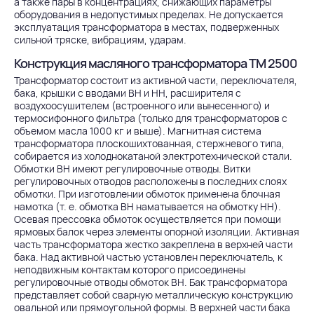
а также пары в концентрациях, снижающих параметры
оборудования в недопустимых пределах. Не допускается
эксплуатация трансформатора в местах, подверженных
сильной тряске, вибрациям, ударам.
Конструкция масляного трансформатора ТМ 2500
Трансформатор состоит из активной части, переключателя,
бака, крышки с вводами ВН и НН, расширителя с
воздухоосушителем (встроенного или вынесенного) и
термосифонного фильтра (только для трансформаторов с
объемом масла 1000 кг и выше). Магнитная система
трансформатора плоскошихтованная, стержневого типа,
собирается из холоднокатаной электротехнической стали.
Обмотки ВН имеют регулировочные отводы. Витки
регулировочных отводов расположены в последних слоях
обмотки. При изготовлении обмоток применена блочная
намотка (т. е. обмотка ВН наматывается на обмотку НН).
Осевая прессовка обмоток осуществляется при помощи
ярмовых балок через элементы опорной изоляции. Активная
часть трансформатора жестко закреплена в верхней части
бака. Над активной частью установлен переключатель, к
неподвижным контактам которого присоединены
регулировочные отводы обмоток ВН. Бак трансформатора
представляет собой сварную металлическую конструкцию
овальной или прямоугольной формы. В верхней части бака