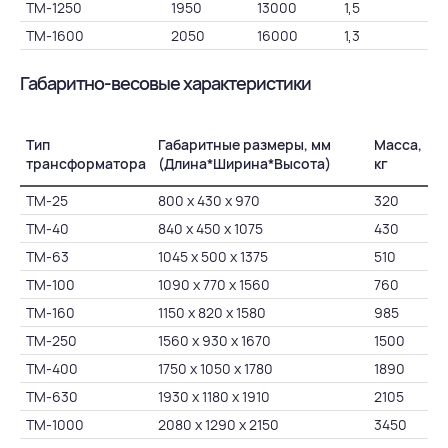
ТМ-1250
1950
13000
1,5
5,
ТМ-1600
2050
16000
1,3
5,
Габаритно-весовые характеристики
Тип
Габаритные размеры, мм
Масса,
трансформатора
(Длина*Ширина*Высота)
кг
ТМ-25
800 х 430 х 970
320
ТМ-40
840 х 450 х 1075
430
ТМ-63
1045 х 500 х 1375
510
ТМ-100
1090 х 770 х 1560
760
ТМ-160
1150 х 820 х 1580
985
ТМ-250
1560 х 930 х 1670
1500
ТМ-400
1750 х 1050 х 1780
1890
ТМ-630
1930 х 1180 х 1910
2105
ТМ-1000
2080 х 1290 х 2150
3450