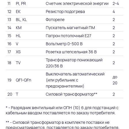
11
PI, PR
Счетчик электрической энергии
2-4
12
EK
Резистор подогрева
4
13
BL, KL
Фотореле
2
14
KM
Пускатель магнитный ПМ
2
15
HL
Патрон потолочный Е27
2
16
V
Вольтметр 0-500 В
2
17
XS
Розетка штепсельная 36 В
2
Трансформатор понижающий
18
TV
2
220/36 В
Выключатель автоматический
до
19
QF1-QFn
(или рубильник с
20
предохранителями)
20
T
Силовой трансформатор**
2
* - Разрядник вентильный или ОПН (10) 6 для подстанций с
кабельным вводом поставляется по заказу потребителя.
** - Силовой трансформатор в комплекте поставки не
предусматривается, поставляется по заказу потребителя.