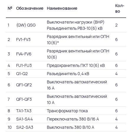
Кол-
№
Обозначение
Наименование
во
Выключатели нагрузки (ВНР)
1
(QW) QSG
2
Разъединитель РВЗ-10(6) кВ
Разрядник вентильный или ОПН
2
FV1-FV3
6
10(6)*
Разрядник вентильный или ОПН
3
FV4-FV6
6
10(6)
4
FU1-FU3
Предохранитель ПКТ 10(6) кВ
6
5
Q1-Q2
Разъединитель 0,4 кВ
4
Выключатель автоматический
6
QF1-QF2
6
16 А
Выключатель автоматический
7
QF1-QF3
6
10 А
8
TA1-TA3
Трансформатор тока
6
9
SA1-SA4
Переключатель 380 В/16 А
4
10
SA2-SA3
Выключатель 380 В/10 А
4