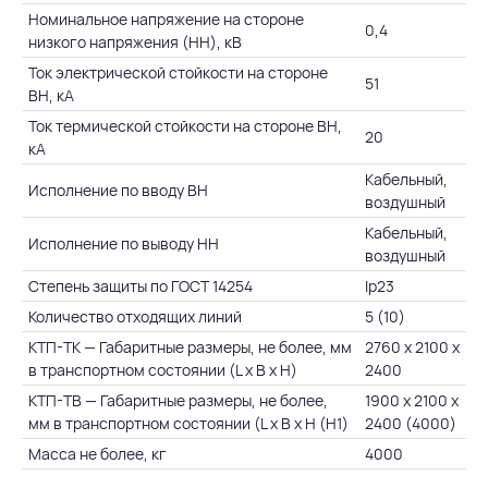
Номинальное напряжение на стороне
0,4
низкого напряжения (НН), кВ
Ток электрической стойкости на стороне
51
ВН, кА
Ток термической стойкости на стороне ВН,
20
кА
Кабельный,
Исполнение по вводу ВН
воздушный
Кабельный,
Исполнение по выводу НН
воздушный
Степень защиты по ГОСТ 14254
Ip23
Количество отходящих линий
5 (10)
КТП-ТК — Габаритные размеры, не более, мм
2760 х 2100 х
в транспортном состоянии (L х B х H)
2400
КТП-ТВ — Габаритные размеры, не более,
1900 х 2100 х
мм в транспортном состоянии (L х B х H (Н1)
2400 (4000)
Масса не более, кг
4000