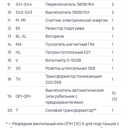
9
SA1-SA4
Переключатель 380В/16А
2
10
SA2-SA3
Выключатель 380В/10А
2
11
PI, PR
Счетчик электрической энергии
1
12
EK
Резистор подогрева
2
13
BL, KL
Фотореле
1
14
KM
Пускатель магнитный ПМ
1
15
HL
Патрон потолочный Е27
1
16
V
Вольтметр 0-500В
1
17
XS
Розетка штепсельная 36В
1
Трансформатор понижающий
18
TV
1
220/36В
Выключатель автоматический
10
19
QF1-QFn
(или рубильник с
(5)
предохранителями)
20
T
Силовой трансформатор**
1
* — Разрядник вентильный или ОПН (10) 6 для подстанций с