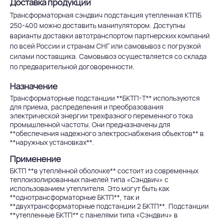
Доставка продукции
Трансформаторная сэндвич подстанция утепленная КТПБ
250-400 можно доставить манипулятором. Доступны
варианты доставки автотранспортом партнерских компаний
по всей России и странам СНГ или самовывоз с погрузкой
силами поставщика. Самовывоз осуществляется со склада
по предварительной договоренности.
Назначение
Трансформаторные подстанции **БКТП-Т** используются
для приема, распределения и преобразования
электрической энергии трехфазного переменного тока
промышленной частоты. Они предназначены для
**обеспечения надежного электроснабжения объектов** в
**наружных установках**.
Применение
БКТП **в утеплённой оболочке** состоит из современных
теплоизолированных панелей типа «Сэндвич» с
использованием утеплителя. Это могут быть как
**однотрансформаторные БКТП**, так и
**двухтрансформаторные подстанции 2 БКТП**. Подстанции
**утепленные БКТП** с панелями типа «Сэндвич» в