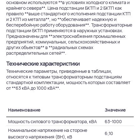
основном используются **в условиях холодного климата и
крайнего севера**. Цена подстанции БКТП и 2 БКТП как
правило **выше стандартного исполнения подстанции КТП
и 2 КТП из металла**, но **обеспечивает надежную и
бесперебойную работу оборудования**. Трансформаторные
подстанции БКТП применяются в наружных установках.
Предназначены для **электроснабжения промышленных
предприятий, коммунальных, сельскохозяйственных и
других объектов** в **радиальных схемах
распределительных сетей**.
Технические характеристики
Технические параметры, приведенные в таблицах,
относятся к типовым трансформаторным подстанциям
стандартной комплектации, мощность которых составляет
от **63 кВА до 1000 кВА**.
Наименование
Значение
Мощность силового трансформатора, кВА
63-1000
Номинальное напряжение на стороне
6;10
высокого напряжения (ВН), кВ