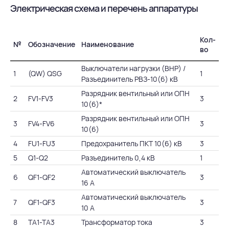
Электрическая схема и перечень аппаратуры
Кол-
№
Обозначение
Наименование
во
Выключатели нагрузки (ВНР) /
1
(QW) QSG
1
Разъединитель РВЗ-10(6) кВ
Разрядник вентильный или ОПН
2
FV1-FV3
3
10(6)*
Разрядник вентильный или ОПН
3
FV4-FV6
3
10(6)
4
FU1-FU3
Предохранитель ПКТ 10(6) кВ
3
5
Q1-Q2
Разъединитель 0,4 кВ
1
Автоматический выключатель
6
QF1-QF2
3
16 А
Автоматический выключатель
7
QF1-QF3
3
10 А
8
TA1-TA3
Трансформатор тока
3