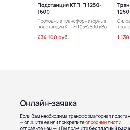
Подстанция КТП-П 1250-
Тран
1600
1250
Проходные трансформаторные
Сило
подстанции КТП-П 25-2500 кВа
тран
634 100 руб.
1 138
Онлайн-заявка
Если Вам необходима трансформаторная подста
— опишите ее или прикрепите
опросный лист
и
отправьте нам — и Вы получите
бесплатный расч