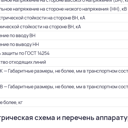
ьное напряжение на стороне высокого напряжения (ВН), к
ьное напряжение на стороне низкого напряжения (НН), кВ
ктрической стойкости на стороне ВН, кА
мической стойкости на стороне ВН, кА
ние по вводу ВН
ние по выводу НН
 защиты по ГОСТ 14254
тво отходящих линий
К — Габаритные размеры, не более, мм в транспортном состо
В — Габаритные размеры, не более, мм в транспортном состо
е более, кг
рическая схема и перечень аппарат