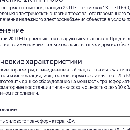
сформаторные подстанции 2КТП-П, такие как 2КТП-П 630,
еления электрической энергии трехфазного переменного 
печения надежного электроснабжения объектов в условия
енение
ции 2КТП-П применяются в наружных установках. Предна
тий, коммунальных, сельскохозяйственных и других объе
ческие характеристики
ские параметры, приведенные в таблицах, относятся к т
ной комплектации, мощность которых составляет от 25 кВА
готовить данное оборудование на мощность трансформато
маторные подстанции типа «киоск» мощностью до 400 кВА
нном исполнении.
ование
ь силового трансформатора, кВА