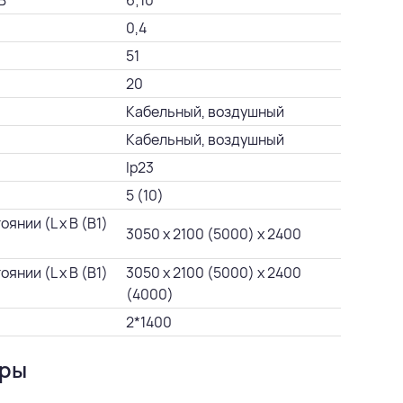
В
6;10
0,4
51
20
Кабельный, воздушный
Кабельный, воздушный
Ip23
5 (10)
янии (L х B (В1)
3050 х 2100 (5000) х 2400
янии (L х B (В1)
3050 х 2100 (5000) х 2400
(4000)
2*1400
уры