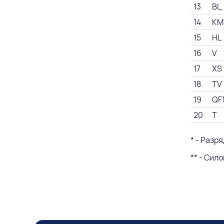
13
BL,
14
KM
15
HL
16
V
17
XS
18
TV
19
QF
20
T
* - Разр
** - Сил