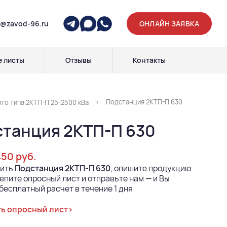
p@zavod-96.ru
ОНЛАЙН ЗАЯВКА
 листы
Отзывы
Контакты
Подстанция 2КТП-П 630
о типа 2КТП-П 25-2500 кВа
танция 2КТП-П 630
450 руб.
пить
Подстанция 2КТП-П 630
, опишите продукцию
епите опросный лист и отправьте нам — и Вы
бесплатный расчет в течение 1 дня
ь опросный лист>