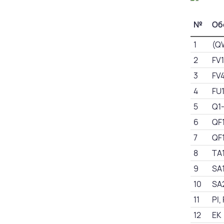
№
Об
1
(Q
2
FV
3
FV
4
FU
5
Q1
6
QF
7
QF
8
TA
9
SA
10
SA
11
PI,
12
EK