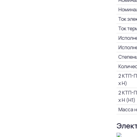
Номинал
Номинал
Ток эле
Ток тер
Исполне
Исполне
Степень
Количес
2 КТП-П
х H)
2 КТП-П
х H (Н1)
Масса н
Элект