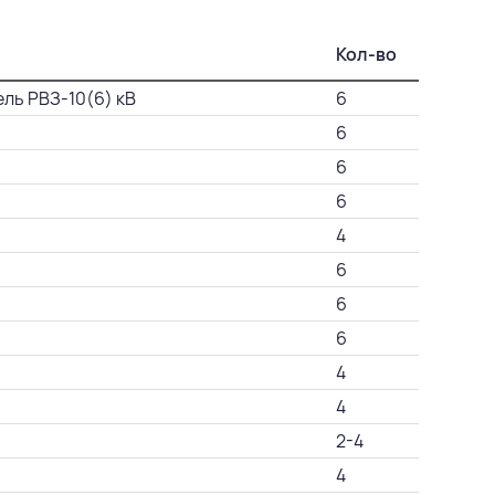
Кол-во
ль РВЗ-10(6) кВ
6
6
6
6
4
6
6
6
4
4
2-4
4