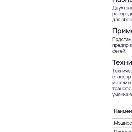
Двухтран
распред
для обес
Прим
Подстан
предприя
сетей.
Техни
Техниче
стандарт
можем из
трансфор
уменьше
Наимен
Мощност