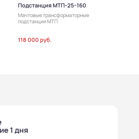
Подстанция МТП-25-160
Мачтовые тра
подстанции М
Мачтовые трансформаторные
подстанции МТП
118 000 руб.
153 000 руб.
е
ие 1 дня