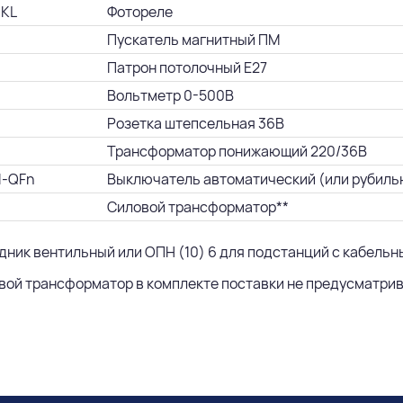
 KL
Фотореле
Пускатель магнитный ПМ
Патрон потолочный Е27
Вольтметр 0-500В
Розетка штепсельная 36В
Трансформатор понижающий 220/36В
1-QFn
Выключатель автоматический (или рубиль
Силовой трансформатор**
ядник вентильный или ОПН (10) 6 для подстанций с кабель
овой трансформатор в комплекте поставки не предусматрив