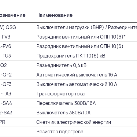
означение
Наименование
W) QSG
Выключатели нагрузки (ВНР) / Разъедините
1-FV3
Разрядник вентильный или ОПН 10(6)*
4-FV6
Разрядник вентильный или ОПН 10(6)
1-FU3
Предохранитель ПКТ 10(6) кВ
-Q2
Разъединитель 0,4 кВ
1-QF2
Автоматический выключатель 16 А
1-QF3
Выключатель автоматический 10 А
1-TA3
Трансформатор тока
1-SA4
Переключатель 380В/16А
2-SA3
Выключатель 380В/10А
 PR
Счетчик электрической энергии
Резистор подогрева