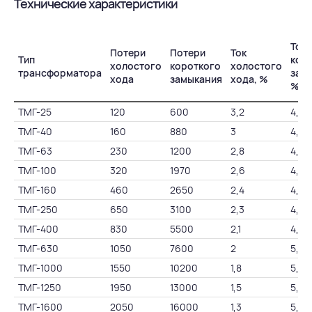
Технические характеристики
Ток
Потери
Потери
Ток
Тип
кор
холостого
короткого
холостого
трансформатора
зам
хода
замыкания
хода, %
%
ТМГ-25
120
600
3,2
4,5
ТМГ-40
160
880
3
4,5
ТМГ-63
230
1200
2,8
4,5
ТМГ-100
320
1970
2,6
4,5
ТМГ-160
460
2650
2,4
4,7
ТМГ-250
650
3100
2,3
4,5
ТМГ-400
830
5500
2,1
4,5
ТМГ-630
1050
7600
2
5,5
ТМГ-1000
1550
10200
1,8
5,5
ТМГ-1250
1950
13000
1,5
5,5
ТМГ-1600
2050
16000
1,3
5,5