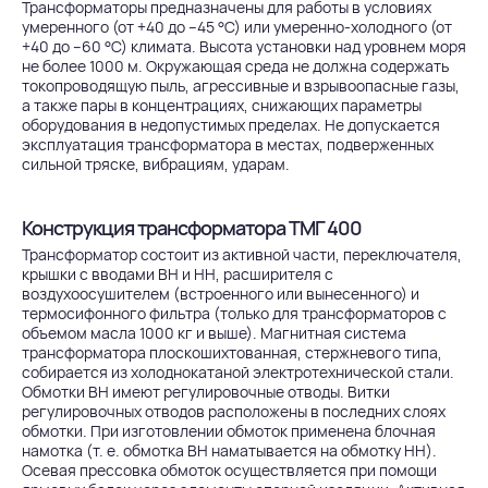
Трансформаторы предназначены для работы в условиях
умеренного (от +40 до –45 °С) или умеренно-холодного (от
+40 до –60 °С) климата. Высота установки над уровнем моря
не более 1000 м. Окружающая среда не должна содержать
токопроводящую пыль, агрессивные и взрывоопасные газы,
а также пары в концентрациях, снижающих параметры
оборудования в недопустимых пределах. Не допускается
эксплуатация трансформатора в местах, подверженных
сильной тряске, вибрациям, ударам.
Конструкция трансформатора ТМГ 400
Трансформатор состоит из активной части, переключателя,
крышки с вводами ВН и НН, расширителя с
воздухоосушителем (встроенного или вынесенного) и
термосифонного фильтра (только для трансформаторов с
объемом масла 1000 кг и выше). Магнитная система
трансформатора плоскошихтованная, стержневого типа,
собирается из холоднокатаной электротехнической стали.
Обмотки ВН имеют регулировочные отводы. Витки
регулировочных отводов расположены в последних слоях
обмотки. При изготовлении обмоток применена блочная
намотка (т. е. обмотка ВН наматывается на обмотку НН).
Осевая прессовка обмоток осуществляется при помощи