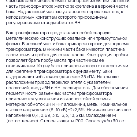
ярмовых балок через элементы опорной изоляции. Активная
часть трансформатора жестко закреплена в верхней части
бака. Над активной частью установлен переключатель, к
неподвижным контактам которого присоединены
регулировочные отводы обмоток ВН.
Бак трансформатора представляет собой сварную
металлическую конструкцию овальной или прямоугольной
формы. В верхней части бака приварены крюки для подъема
трансформатора. В нижней части бака имеются пластина
заземления и пробка для слива масла. Конструкция пробки
позволяет брать пробу масла при частичном ее
отвинчивании. Ко дну бака приварены опоры с отверстиями
для крепления трансформатора к фундаменту. Баки
выдерживают избыточное давление 35 кПА. На крышке
расположены привод переключателя с указателем
положений, вводы ВН и НН, расширитель. Для обеспечения
герметичности разъемных частей трансформатора
применяются уплотнения из маслостойкой резины.
Материал обмоток ВН и НН: алюминий, медь. Номинальное
высшее напряжение (6, 10 кВ)±2х2,5%. Номинальное низшее
напряжение 0,4; 0,69; 3,15; 6,3; 10,5 кВ. Охлаждение М
(естественное). Степень защиты IP00. Срок службы 30 лет