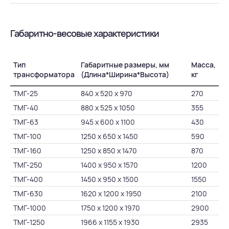
Габаритно-весовые характеристики
Тип
Габаритные размеры, мм
Масса,
трансформатора
(Длина*Ширина*Высота)
кг
ТМГ-25
840 х 520 х 970
270
ТМГ-40
880 х 525 х 1050
355
ТМГ-63
945 х 600 х 1100
430
ТМГ-100
1250 х 650 х 1450
590
ТМГ-160
1250 х 850 х 1470
870
ТМГ-250
1400 х 950 х 1570
1200
ТМГ-400
1450 х 950 х 1500
1550
ТМГ-630
1620 х 1200 х 1950
2100
ТМГ-1000
1750 х 1200 х 1970
2900
ТМГ-1250
1966 х 1155 х 1930
2935