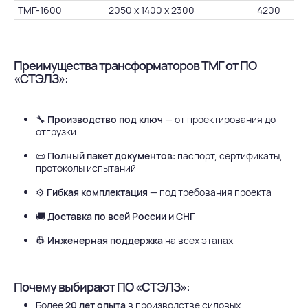
ТМГ-1600
2050 х 1400 х 2300
4200
Преимущества трансформаторов ТМГ от ПО
«СТЭЛЗ»:
🔧
Производство под ключ
— от проектирования до
отгрузки
📜
Полный пакет документов
: паспорт, сертификаты,
протоколы испытаний
⚙️
Гибкая комплектация
— под требования проекта
🚚
Доставка по всей России и СНГ
👷
Инженерная поддержка
на всех этапах
Почему выбирают ПО «СТЭЛЗ»:
Более
20 лет опыта
в производстве силовых