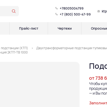
+78005004799
kt
+7 (800) 500-47-99
Прайс-лист
Чертежи
Опросные
 подстанции (КТП)
Двухтрансформаторные подстанции тупиковые
нция 2КТП-ТВ 1000
Подс
от 738 
Чтобы ку
продукцию
— и Вы по
Заполнит