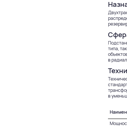
Назна
Двухтран
распред
резерви
Сфер
Подстанц
типа, та
объектов
в радиал
Техни
Техниче
стандарт
трансфор
в умень
Наимен
Мощност