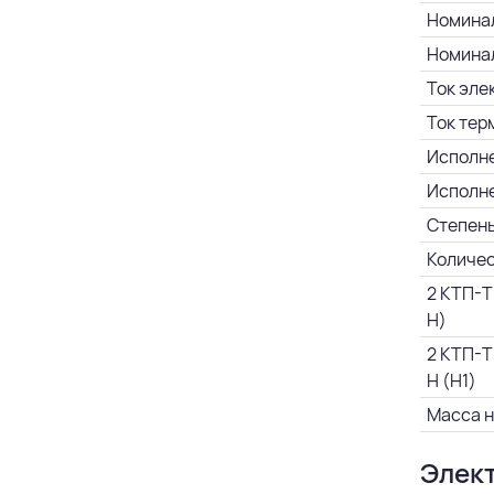
Номинал
Номинал
Ток эле
Ток тер
Исполне
Исполне
Степень
Количес
2 КТП-Т
H)
2 КТП-Т
H (Н1)
Масса н
Элект