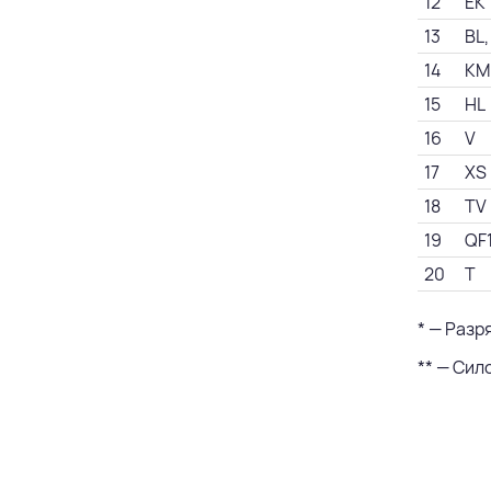
12
EK
13
BL,
14
KM
15
HL
16
V
17
XS
18
TV
19
QF
20
T
* — Разр
** — Сил