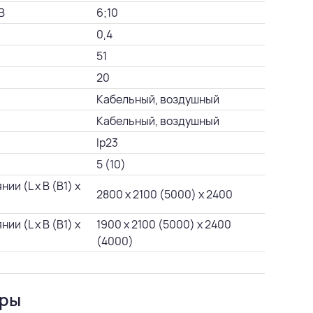
В
6;10
0,4
51
20
Кабельный, воздушный
Кабельный, воздушный
Ip23
5 (10)
и (L х B (В1) х
2800 х 2100 (5000) х 2400
и (L х B (В1) х
1900 х 2100 (5000) х 2400
(4000)
уры