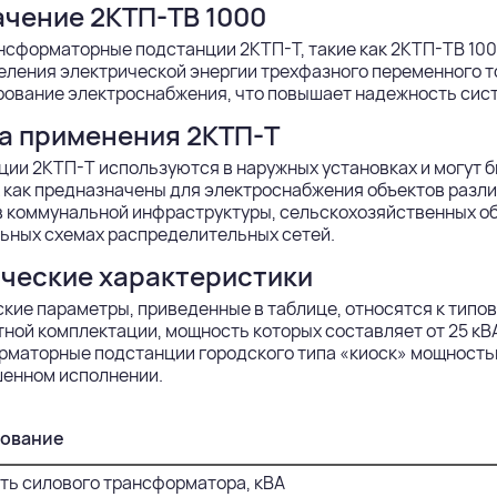
чение 2КТП-ТВ 1000
сформаторные подстанции 2КТП-Т, такие как 2КТП-ТВ 100
еления электрической энергии трехфазного переменного 
рование электроснабжения, что повышает надежность сис
а применения 2КТП-Т
ии 2КТП-Т используются в наружных установках и могут б
к как предназначены для электроснабжения объектов разл
 коммунальной инфраструктуры, сельскохозяйственных об
ьных схемах распределительных сетей.
ческие характеристики
ские параметры, приведенные в таблице, относятся к ти
ной комплектации, мощность которых составляет от 25 кВ
маторные подстанции городского типа «киоск» мощностью
шенном исполнении.
ование
ь силового трансформатора, кВА