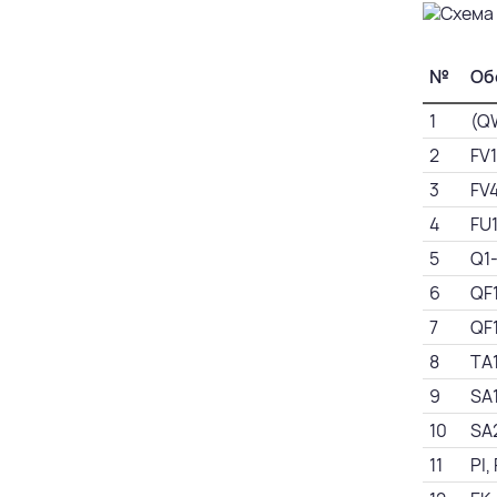
№
Об
1
(Q
2
FV
3
FV
4
FU
5
Q1
6
QF
7
QF
8
TA
9
SA
10
SA
11
PI,