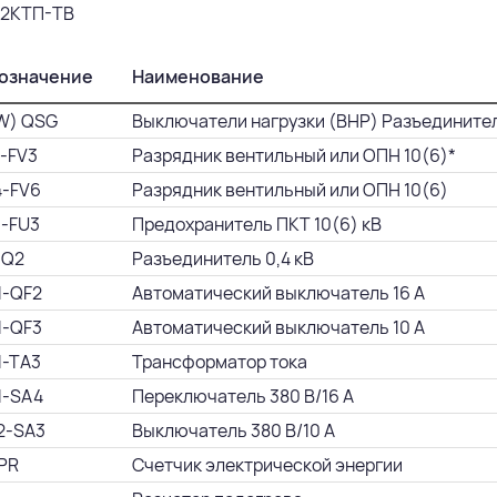
означение
Наименование
W) QSG
Выключатели нагрузки (ВНР) Разъединител
1-FV3
Разрядник вентильный или ОПН 10(6)*
4-FV6
Разрядник вентильный или ОПН 10(6)
1-FU3
Предохранитель ПКТ 10(6) кВ
-Q2
Разъединитель 0,4 кВ
1-QF2
Автоматический выключатель 16 А
1-QF3
Автоматический выключатель 10 А
1-TA3
Трансформатор тока
1-SA4
Переключатель 380 В/16 А
2-SA3
Выключатель 380 В/10 А
 PR
Счетчик электрической энергии