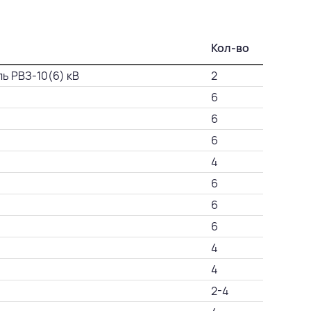
Кол-во
ь РВЗ-10(6) кВ
2
6
6
6
4
6
6
6
4
4
2-4