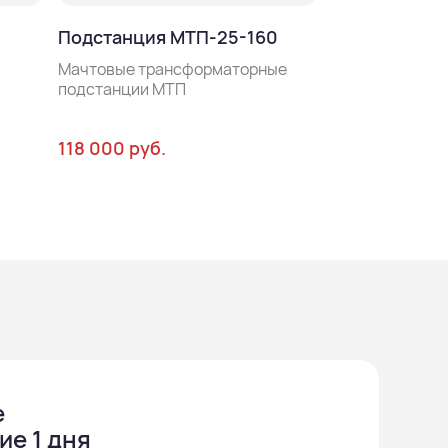
Подстанция
Подстанция МТП-25-160
Мачтовые тра
подстанции М
Мачтовые трансформаторные
подстанции МТП
118 000 руб.
153 000 руб.
е
ие 1 дня