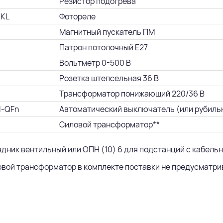
Резистор подогрева
 KL
Фотореле
Магнитный пускатель ПМ
Патрон потолочный Е27
Вольтметр 0-500 В
Розетка штепсельная 36 В
Трансформатор понижающий 220/36 В
1-QFn
Автоматический выключатель (или рубиль
Силовой трансформатор**
ядник вентильный или ОПН (10) 6 для подстанций с кабель
овой трансформатор в комплекте поставки не предусматрив