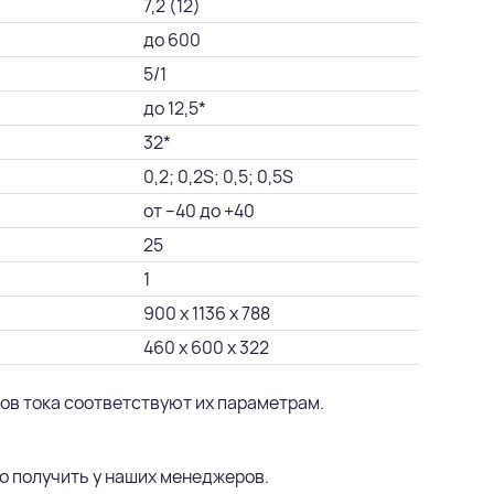
7,2 (12)
до 600
5/1
до 12,5*
32*
0,2; 0,2S; 0,5; 0,5S
от –40 до +40
25
1
900 х 1136 х 788
460 х 600 х 322
ов тока соответствуют их параметрам.
о получить у наших менеджеров.