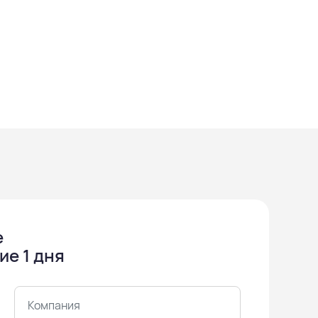
е
ие 1 дня