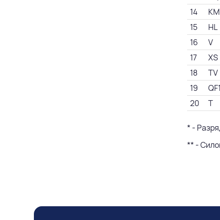
14
KM
15
HL
16
V
17
XS
18
TV
19
QF
20
T
* - Разр
** - Сил