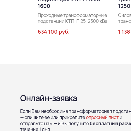
1600
1250
Проходные трансформаторные
Сило
подстанции КТП-П 25-2500 кВа
тран
634 100 руб.
1 138
Онлайн-заявка
Если Вам необходима трансформаторная подста
— опишите ее или прикрепите
опросный лист
и
отправьте нам — и Вы получите
бесплатный расч
течение 1 дня