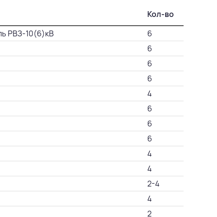
Кол-во
ль РВЗ-10(6)кВ
6
6
6
6
4
6
6
6
4
4
2-4
4
2