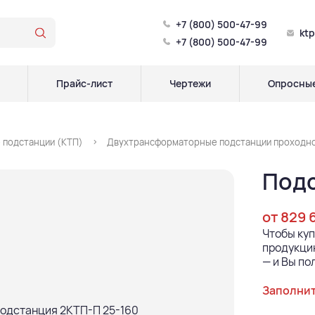
+7 (800) 500-47-99
kt
+7 (800) 500-47-99
Прайс-лист
Чертежи
Опросные
 подстанции (КТП)
Двухтрансформаторные подстанции проходног
Подс
от 829 
Чтобы ку
продукцию
— и Вы по
Заполнит