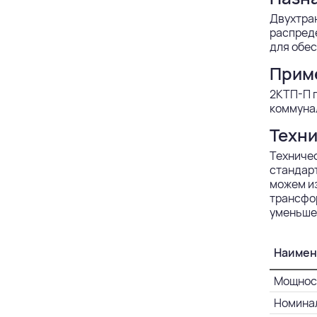
Двухтран
распред
для обес
Прим
2КТП-П 
коммунал
Техни
Техниче
стандарт
можем из
трансфор
уменьше
Наимен
Мощност
Номинал