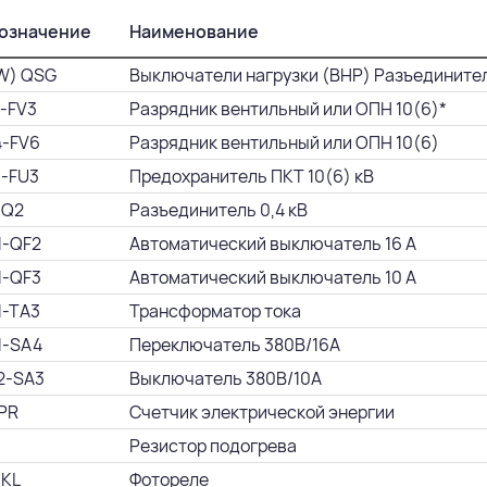
означение
Наименование
W) QSG
Выключатели нагрузки (ВНР) Разъедините
1-FV3
Разрядник вентильный или ОПН 10(6)*
4-FV6
Разрядник вентильный или ОПН 10(6)
1-FU3
Предохранитель ПКТ 10(6) кВ
-Q2
Разъединитель 0,4 кВ
1-QF2
Автоматический выключатель 16 А
1-QF3
Автоматический выключатель 10 А
1-TA3
Трансформатор тока
1-SA4
Переключатель 380В/16А
2-SA3
Выключатель 380В/10А
 PR
Счетчик электрической энергии
Резистор подогрева
 KL
Фотореле