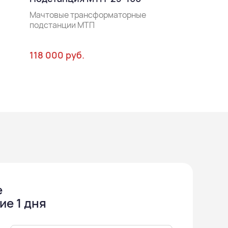
Мачтовые тра
подстанции М
Мачтовые трансформаторные
подстанции МТП
118 000 руб.
153 000 руб.
е
ие 1 дня