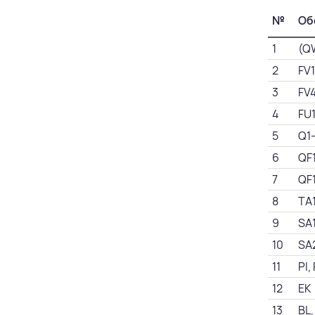
№
Об
1
(Q
2
FV
3
FV
4
FU
5
Q1
6
QF
7
QF
8
TA
9
SA
10
SA
11
PI,
12
EK
13
BL,