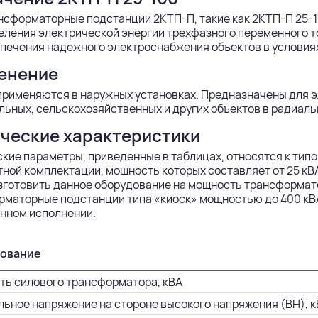
сформаторные подстанции 2КТП-П, такие как 2КТП-П 25-1
еления электрической энергии трехфазного переменного 
печения надежного электроснабжения объектов в условия
енение
применяются в наружных установках. Предназначены для 
ьных, сельскохозяйственных и других объектов в радиаль
ческие характеристики
ские параметры, приведенные в таблицах, относятся к т
ной комплектации, мощность которых составляет от 25 кВА
готовить данное оборудование на мощность трансформато
маторные подстанции типа «киоск» мощностью до 400 кВА
нном исполнении.
ование
ь силового трансформатора, кВА
ьное напряжение на стороне высокого напряжения (ВН), к