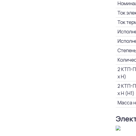
Номинал
Ток эле
Ток тер
Исполне
Исполне
Степень
Количес
2 КТП-П
х H)
2 КТП-П
х H (Н1)
Масса н
Элект