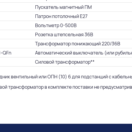
Пускатель магнитный ПМ
Патрон потолочный Е27
Вольтметр 0-500В
Розетка штепсельная 36В
Трансформатор понижающий 220/36В
1-QFn
Автоматический выключатель (или рубиль
Силовой трансформатор**
ядник вентильный или ОПН (10) 6 для подстанций с кабель
овой трансформатор в комплекте поставки не предусматрив