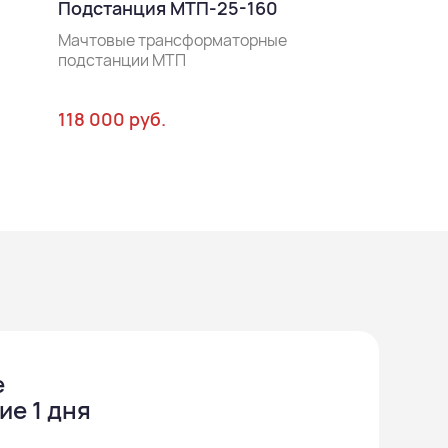
Подстанция МТП-25-160
Мачтовые тра
подстанции М
Мачтовые трансформаторные
подстанции МТП
118 000 руб.
153 000 руб.
е
ие 1 дня