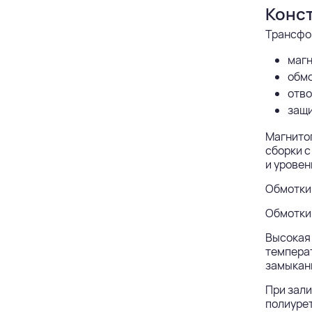
Конс
Трансфо
магн
обмо
отво
защи
Магнитоп
сборки с
и уровен
Обмотки 
Обмотки 
Высокая 
температ
замыкан
При зали
полиурет