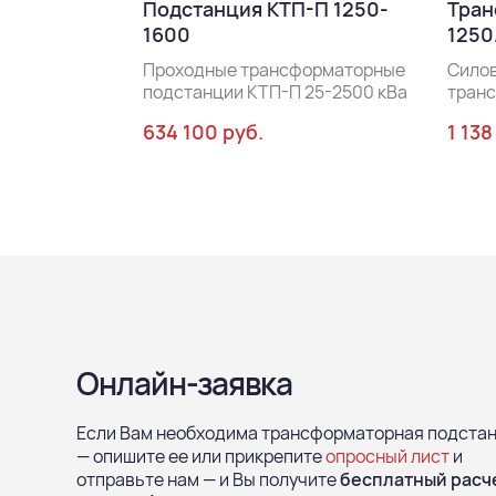
Подстанция КТП-П 1250-
Тран
1600
1250
Проходные трансформаторные
Сило
подстанции КТП-П 25-2500 кВа
тран
634 100 руб.
1 138
Онлайн-заявка
Если Вам необходима трансформаторная подста
— опишите ее или прикрепите
опросный лист
и
отправьте нам — и Вы получите
бесплатный расч