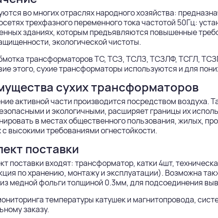
ются во многих отраслях народного хозяйства: предназн
осетях трехфазного переменного тока частотой 50Гц: ус
енных зданиях, которым предъявляются повышенные требо
ащищенности, экологической чистоты.
мотка трансформаторов ТС, ТСЗ, ТСЛЗ, ТСЗЛФ, ТСГЛ, ТСЗГ
ие этого, сухие трансформаторы используются и для пони
мущества сухих трансформаторов
ие активной части производится посредством воздуха. Т
езопасными и экологичными, расширяет границы их испол
ировать в местах общественного пользования, жилых, про
 с высокими требованиями огнестойкости.
ект поставки
кт поставки входят: трансформатор, катки 4шт, техническ
кция по хранению, монтажу и эксплуатации). Возможна та
из медной фольги толщиной 0.3мм, для подсоединения вы
мониторинга температуры катушек и магнитопровода, сис
ьному заказу.