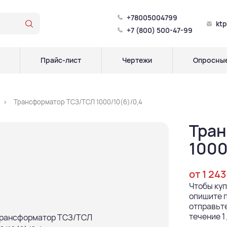
+78005004799
kt
+7 (800) 500-47-99
Прайс-лист
Чертежи
Опросные
Трансформатор ТСЗ/ТСЛ 1000/10(6)/0,4
Тра
1000
от 1 243
Чтобы ку
опишите п
отправьте
течение 1