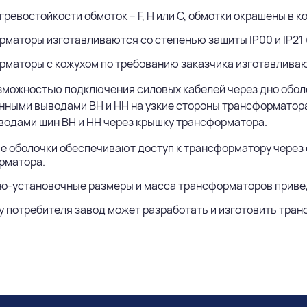
гревостойкости обмоток – F, Н или С, обмотки окрашены в к
маторы изготавливаются со степенью защиты IP00 и IP21 
рматоры с кожухом по требованию заказчика изготавлива
зможностью подключения силовых кабелей через дно обол
нными выводами ВН и НН на узкие стороны трансформатора
водами шин ВН и НН через крышку трансформатора.
 оболочки обеспечивают доступ к трансформатору через 
рматора.
но-установочные размеры и масса трансформаторов приве
у потребителя завод может разработать и изготовить тр