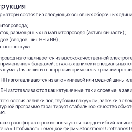
трукция
рматоры состоят из следующих основных сборочных едини
итопровода;
ток, размещенных на магнитопроводе (активной части);
дов (вводов, шин НН и ВН);
тного кожуха.
ровод изготавливается из высококачественной электроте
 применением бандажей, стяжных шпилек и специальных кл
ь шума. Для защиты от коррозии применены кремнийоргани
НН изготавливаются из алюминиевой или медной шины или
ВН изготавливаются как катушечные, так и слоевые, в зав
технология заливки под глубоким вакуумом, запечки в эле
урной программе гарантирует стабильное качество обмото
ия.
вке трансформаторов используется твердо-гибкий заливо
ана «Штобикаст» немецкой фирмы Stockmeier Urethanes G