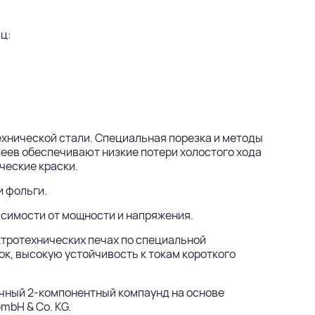
ц:
хнической стали. Специальная порезка и методы
еев обеспечивают низкие потери холостого хода
ческие краски.
 фольги.
исимости от мощности и напряжения.
ктротехнических печах по специальной
к, высокую устойчивость к токам короткого
чный 2-компонентный компаунд на основе
mbH & Co. KG.