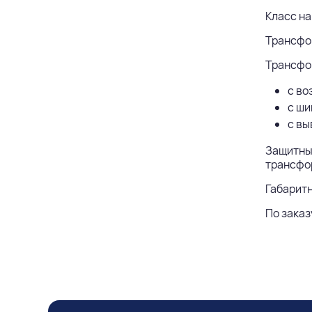
Класс на
Трансфор
Трансфо
с во
с ши
с вы
Защитные
трансфо
Габарит
По заказ