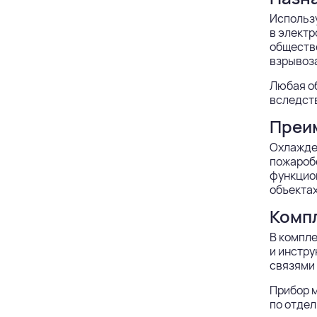
Использу
в электр
обществ
взрывоз
Любая об
вследств
Преи
Охлажден
пожароб
функцион
объектах
Компл
В компле
и инстру
связями 
Прибор 
по отдел