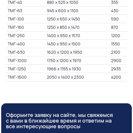
ТМГ-40
880 х 525 х 1050
355
ТМГ-63
945 х 600 х 1100
430
ТМГ-100
1250 х 650 х 1450
590
ТМГ-160
1250 х 850 х 1470
870
ТМГ-250
1400 х 950 х 1570
1200
ТМГ-400
1450 х 950 х 1500
1550
ТМГ-630
1620 х 1200 х 1950
2100
ТМГ-1000
1750 х 1200 х 1970
2900
ТМГ-1250
1966 х 1155 х 1930
2935
ТМГ-1600
2050 х 1400 х 2300
4200
Оформите заявку на сайте, мы свяжемся
с вами в ближайшее время и ответим на
все интересующие вопросы