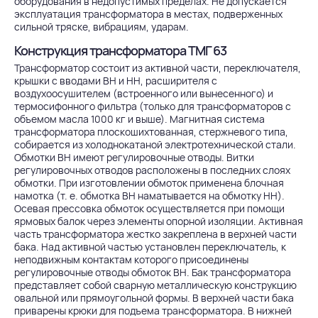
оборудования в недопустимых пределах. Не допускается
эксплуатация трансформатора в местах, подверженных
сильной тряске, вибрациям, ударам.
Конструкция трансформатора ТМГ 63
Трансформатор состоит из активной части, переключателя,
крышки с вводами ВН и НН, расширителя с
воздухоосушителем (встроенного или вынесенного) и
термосифонного фильтра (только для трансформаторов с
объемом масла 1000 кг и выше). Магнитная система
трансформатора плоскошихтованная, стержневого типа,
собирается из холоднокатаной электротехнической стали.
Обмотки ВН имеют регулировочные отводы. Витки
регулировочных отводов расположены в последних слоях
обмотки. При изготовлении обмоток применена блочная
намотка (т. е. обмотка ВН наматывается на обмотку НН).
Осевая прессовка обмоток осуществляется при помощи
ярмовых балок через элементы опорной изоляции. Активная
часть трансформатора жестко закреплена в верхней части
бака. Над активной частью установлен переключатель, к
неподвижным контактам которого присоединены
регулировочные отводы обмоток ВН. Бак трансформатора
представляет собой сварную металлическую конструкцию
овальной или прямоугольной формы. В верхней части бака
приварены крюки для подъема трансформатора. В нижней