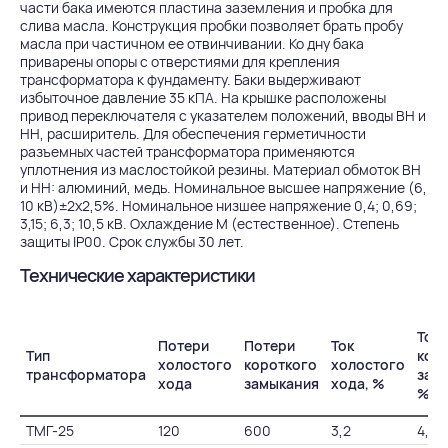
части бака имеются пластина заземления и пробка для
слива масла. Конструкция пробки позволяет брать пробу
масла при частичном ее отвинчивании. Ко дну бака
приварены опоры с отверстиями для крепления
трансформатора к фундаменту. Баки выдерживают
избыточное давление 35 кПА. На крышке расположены
привод переключателя с указателем положений, вводы ВН и
НН, расширитель. Для обеспечения герметичности
разъемных частей трансформатора применяются
уплотнения из маслостойкой резины. Материал обмоток ВН
и НН: алюминий, медь. Номинальное высшее напряжение (6,
10 кВ)±2х2,5%. Номинальное низшее напряжение 0,4; 0,69;
3,15; 6,3; 10,5 кВ. Охлаждение М (естественное). Степень
защиты IP00. Срок службы 30 лет.
Технические характеристики
Ток
Потери
Потери
Ток
Тип
кор
холостого
короткого
холостого
трансформатора
зам
хода
замыкания
хода, %
%
ТМГ-25
120
600
3,2
4,5