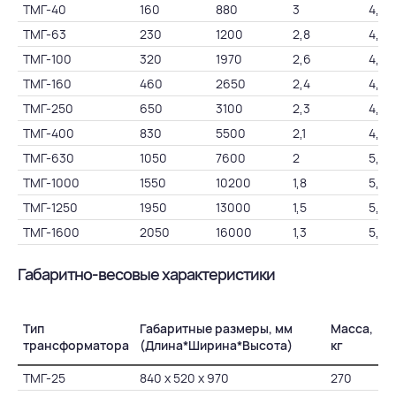
ТМГ-40
160
880
3
4,5
ТМГ-63
230
1200
2,8
4,5
ТМГ-100
320
1970
2,6
4,5
ТМГ-160
460
2650
2,4
4,7
ТМГ-250
650
3100
2,3
4,5
ТМГ-400
830
5500
2,1
4,5
ТМГ-630
1050
7600
2
5,5
ТМГ-1000
1550
10200
1,8
5,5
ТМГ-1250
1950
13000
1,5
5,5
ТМГ-1600
2050
16000
1,3
5,5
Габаритно-весовые характеристики
Тип
Габаритные размеры, мм
Масса,
трансформатора
(Длина*Ширина*Высота)
кг
ТМГ-25
840 х 520 х 970
270