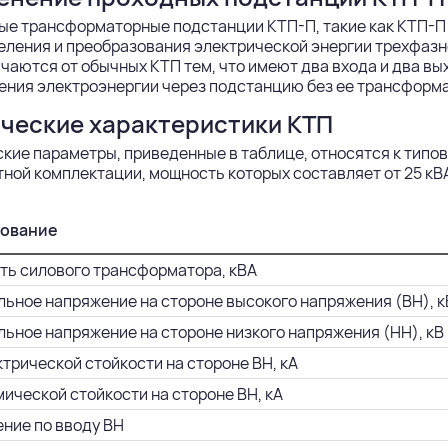
е трансформаторные подстанции КТП-П, такие как КТП-П 
ления и преобразования электрической энергии трехфазн
чаются от обычных КТП тем, что имеют два входа и два вых
ения электроэнергии через подстанцию без ее трансформ
ческие характеристики КТП
ские параметры, приведенные в таблице, относятся к ти
ной комплектации, мощность которых составляет от 25 кВА
ование
ь силового трансформатора, кВА
ьное напряжение на стороне высокого напряжения (ВН), к
ьное напряжение на стороне низкого напряжения (НН), кВ
ктрической стойкости на стороне ВН, кА
мической стойкости на стороне ВН, кА
ние по вводу ВН