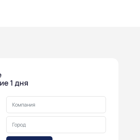
е
ие 1 дня