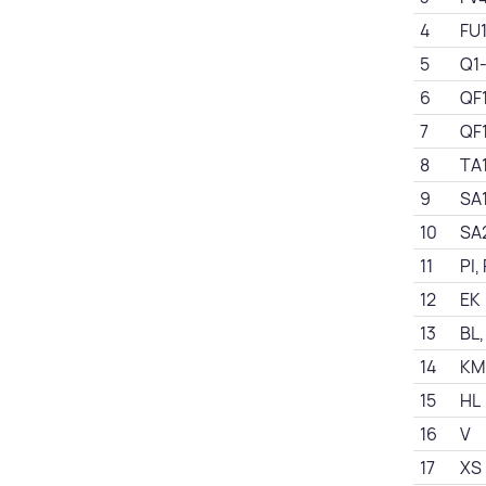
4
FU
5
Q1
6
QF
7
QF
8
TA
9
SA
10
SA
11
PI,
12
EK
13
BL,
14
KM
15
HL
16
V
17
XS