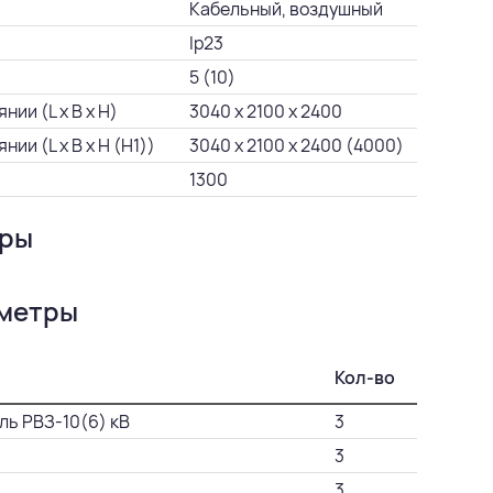
Кабельный, воздушный
Ip23
5 (10)
ии (L х B х H)
3040 х 2100 х 2400
и (L х B х H (Н1))
3040 х 2100 х 2400 (4000)
1300
уры
аметры
Кол-во
ль РВЗ-10(6) кВ
3
3
3