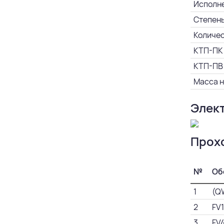
Исполне
Степень
Количес
КТП-ПК 
КТП-ПВ 
Масса н
Элект
Прох
№
Об
1
(Q
2
FV
3
FV