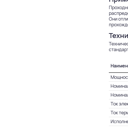
Проходны
распреде
Они отли
прохожд
Техни
Техниче
стандарт
Наимен
Мощност
Номинал
Номинал
Ток эле
Ток тер
Исполне