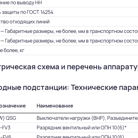
ние по выводу НН
 защиты по ГОСТ 14254
тво отходящих линий
— Габаритные размеры, не более, мм в транспортном состоян
— Габаритные размеры, не более, мм в транспортном состояни
е более, кг
рическая схема и перечень аппарат
одные подстанции: Технические пар
означение
Наименование
W) QSG
Выключатели нагрузки (ВНР), Разъедините
1-FV3
Разрядник вентильный или ОПН 10(6)*
4-FV6
Разрядник вентильный или ОПН 10(6)