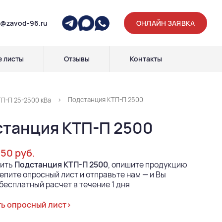
p@zavod-96.ru
ОНЛАЙН ЗАЯВКА
 листы
Отзывы
Контакты
Подстанция КТП-П 2500
П-П 25-2500 кВа
танция КТП-П 2500
050 руб.
пить
Подстанция КТП-П 2500
, опишите продукцию
епите опросный лист и отправьте нам — и Вы
бесплатный расчет в течение 1 дня
ь опросный лист>