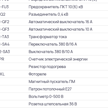
1-FU3
Предохранитель ПКТ 10(6) кВ
-Q2
Разъединитель 0,4 кВ
1-QF2
Автоматический выключатель 16 А
1-QF3
Автоматический выключатель 10 А
1-TA3
Трансформатор тока
1-SA4
Переключатель 380 В/16 А
2-SA3
Выключатель 380 В/10 А
 PR
Счетчик электрической энергии
Резистор подогрева
 KL
Фотореле
Магнитный пускатель ПМ
Патрон потолочный Е27
Вольтметр 0-500 В
Розетка штепсельная 36 В