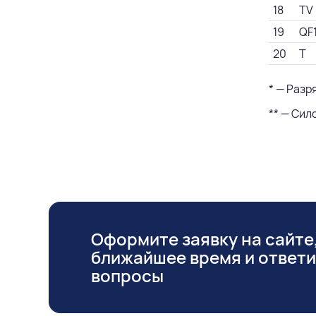
18
TV
19
QF
20
T
* — Разр
** — Сил
Оформите заявку на сайте,
ближайшее время и ответ
вопросы