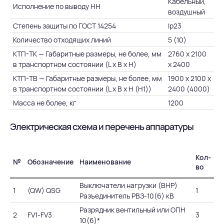
Кабельный,
Исполнение по выводу НН
воздушный
Степень защиты по ГОСТ 14254
Ip23
Количество отходящих линий
5 (10)
КТП-ТК — Габаритные размеры, не более, мм
2760 х 2100
в транспортном состоянии (L х B х H)
х 2400
КТП-ТВ — Габаритные размеры, не более, мм
1900 х 2100 х
в транспортном состоянии (L х B х H (Н1))
2400 (4000)
Масса не более, кг
1200
Электрическая схема и перечень аппаратуры
Кол-
№
Обозначение
Наименование
во
Выключатели нагрузки (ВНР)
1
(QW) QSG
1
Разъединитель РВЗ-10(6) кВ
Разрядник вентильный или ОПН
2
FV1-FV3
3
10(6)*