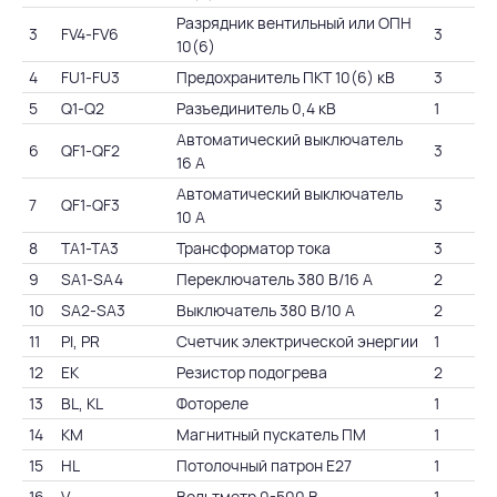
Разрядник вентильный или ОПН
3
FV4-FV6
3
10(6)
4
FU1-FU3
Предохранитель ПКТ 10(6) кВ
3
5
Q1-Q2
Разъединитель 0,4 кВ
1
Автоматический выключатель
6
QF1-QF2
3
16 А
Автоматический выключатель
7
QF1-QF3
3
10 А
8
TA1-TA3
Трансформатор тока
3
9
SA1-SA4
Переключатель 380 В/16 А
2
10
SA2-SA3
Выключатель 380 В/10 А
2
11
PI, PR
Счетчик электрической энергии
1
12
EK
Резистор подогрева
2
13
BL, KL
Фотореле
1
14
KM
Магнитный пускатель ПМ
1
15
HL
Потолочный патрон Е27
1
16
V
Вольтметр 0-500 В
1