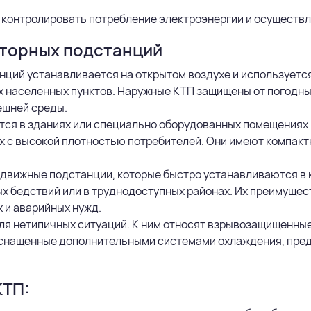
 контролировать потребление электроэнергии и осуществл
торных подстанций
танций устанавливается на открытом воздухе и использует
 населенных пунктов.
Наружные КТП
защищены от погодны
ешней среды.
ся в зданиях или специально оборудованных помещениях 
х с высокой плотностью потребителей. Они имеют компак
движные подстанции, которые быстро устанавливаются в 
ых бедствий или в труднодоступных районах. Их преимущест
 и аварийных нужд.
ля нетипичных ситуаций. К ним относят взрывозащищенные
оснащенные дополнительными системами охлаждения, пре
КТП: