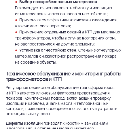
Выбор пожаробезопасных материалов
.
Рекомендуется использовать обмотку и изоляцию
из материалов высокого класса огнестойкости;
Применяются эффективные
системы охлаждения
,
что снижает риск перегрева;
Применение
отдельных секций
в КТП для масляных
трансформаторов, чтобы в случае возгорания огонь
не распространился на другие элементы;
Установка огнестойких стен
. Стены из огнеупорных
материалов снижают риск распространения пожара
на соседние объекты.
Техническое обслуживание и мониторинг работы
трансформаторов и КТП
Регулярное сервисное обслуживание
трансформаторов
и
КТП
является ключевым фактором предотвращения
пожаров. Комплексный подход, включающий проверку
изоляции и кабелей, анализ масла и тепловизионный
контроль, позволяет своевременно выявлять и устранять
потенциальные угрозы.
Дефекты изоляции
приводят к коротким замыканиям
и возгоранию, а
старение масла
снижает его