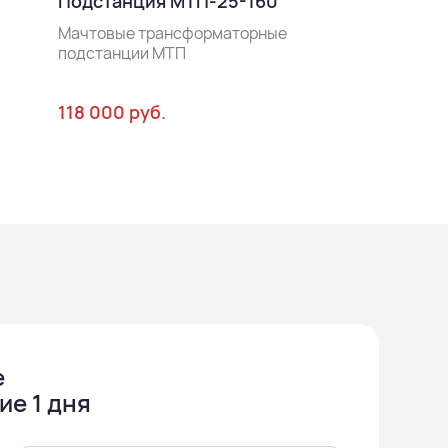
Подстанция МТП-25-160
Мачтовые тра
подстанции М
Мачтовые трансформаторные
подстанции МТП
118 000 руб.
153 000 руб.
е
ие 1 дня