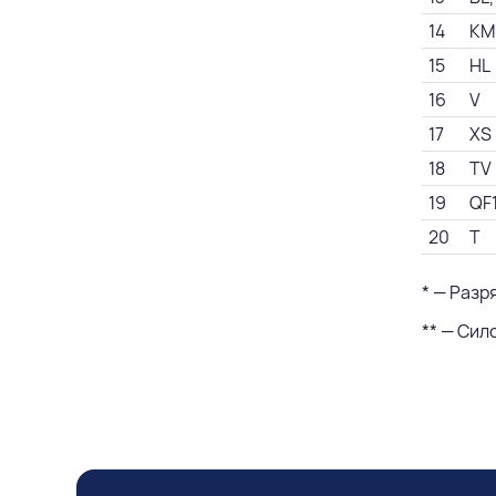
14
KM
15
HL
16
V
17
XS
18
TV
19
QF
20
T
* — Разр
** — Сил