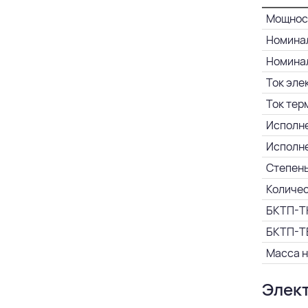
Мощност
Номинал
Номинал
Ток эле
Ток тер
Исполне
Исполне
Степень
Количес
БКТП-ТК
БКТП-ТВ
Масса н
Элект