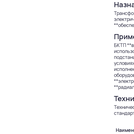
Назн
Трансфо
электрич
**обеспе
Прим
БКТП **в
использо
подстанц
условиях
исполнен
оборудо
**электр
**радиал
Техни
Техниче
стандарт
Наимен