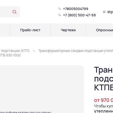
+78005004799
kt
+7 (800) 500-47-99
Прайс-лист
Чертежи
Опросные
 подстанции (КТП)
Трансформаторные сэндвич подстанции утеп
ТПБ 630-1000
Тран
подс
КТПБ
от 970 
Чтобы ку
утепленн