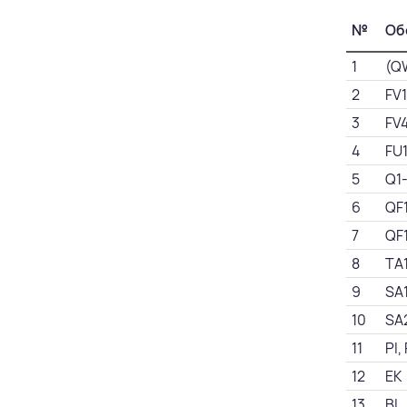
№
Об
1
(Q
2
FV
3
FV
4
FU
5
Q1
6
QF
7
QF
8
TA
9
SA
10
SA
11
PI,
12
EK
13
BL,