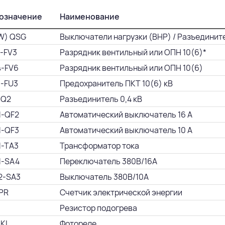
означение
Наименование
W) QSG
Выключатели нагрузки (ВНР) / Разъедините
1-FV3
Разрядник вентильный или ОПН 10(6)*
4-FV6
Разрядник вентильный или ОПН 10(6)
1-FU3
Предохранитель ПКТ 10(6) кВ
-Q2
Разъединитель 0,4 кВ
1-QF2
Автоматический выключатель 16 А
1-QF3
Автоматический выключатель 10 А
1-TA3
Трансформатор тока
1-SA4
Переключатель 380В/16А
2-SA3
Выключатель 380В/10А
 PR
Счетчик электрической энергии
Резистор подогрева
 KL
Фотореле