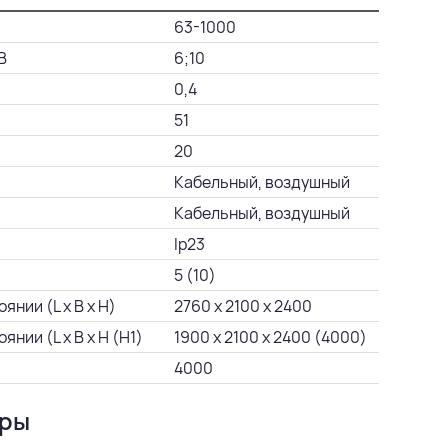
63-1000
В
6;10
0,4
51
20
Кабельный, воздушный
Кабельный, воздушный
Ip23
5 (10)
нии (L х B х H)
2760 х 2100 х 2400
нии (L х B х H (Н1)
1900 х 2100 х 2400 (4000)
4000
уры