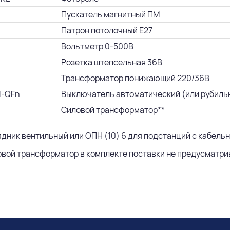
Пускатель магнитный ПМ
Патрон потолочный Е27
Вольтметр 0-500В
Розетка штепсельная 36В
Трансформатор понижающий 220/36В
1-QFn
Выключатель автоматический (или рубиль
Силовой трансформатор**
ядник вентильный или ОПН (10) 6 для подстанций с кабель
овой трансформатор в комплекте поставки не предусматрив