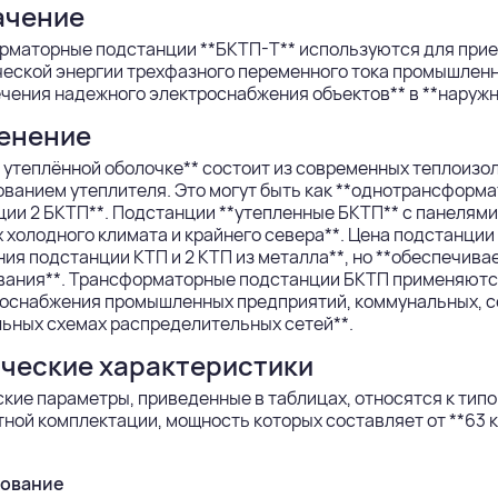
ачение
рматорные подстанции **БКТП-Т** используются для прие
еской энергии трехфазного переменного тока промышленн
чения надежного электроснабжения объектов** в **наружн
енение
 утеплённой оболочке** состоит из современных теплоизо
ванием утеплителя. Это могут быть как **однотрансформа
ии 2 БКТП**. Подстанции **утепленные БКТП** с панелями
 холодного климата и крайнего севера**. Цена подстанции
ия подстанции КТП и 2 КТП из металла**, но **обеспечив
вания**. Трансформаторные подстанции БКТП применяются
оснабжения промышленных предприятий, коммунальных, се
ьных схемах распределительных сетей**.
ческие характеристики
ские параметры, приведенные в таблицах, относятся к т
ной комплектации, мощность которых составляет от **63 к
ование