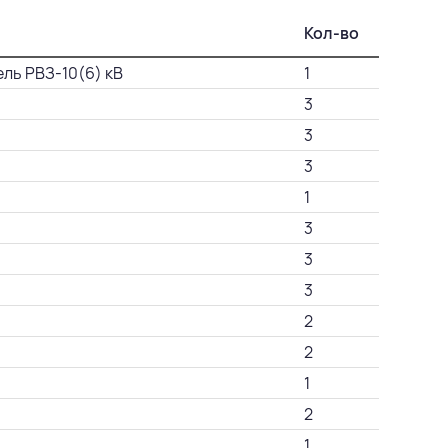
Кол-во
ль РВЗ-10(6) кВ
1
3
3
3
1
3
3
3
2
2
1
2
1