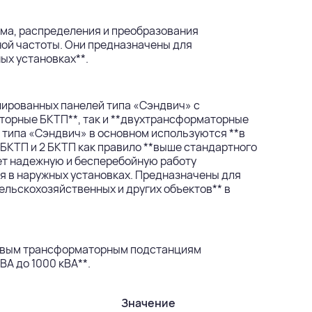
ма, распределения и преобразования
ой частоты. Они предназначены для
ых установках**.
лированных панелей типа «Сэндвич» с
торные БКТП**, так и **двухтрансформаторные
 типа «Сэндвич» в основном используются **в
 БКТП и 2 БКТП как правило **выше стандартного
ает надежную и бесперебойную работу
 в наружных установках. Предназначены для
льскохозяйственных и других объектов** в
иповым трансформаторным подстанциям
ВА до 1000 кВА**.
Значение