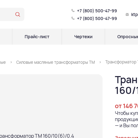
+7 (800) 500-47-99
kt
+7 (800) 500-47-99
Прайс-лист
Чертежи
Опросные
Трансформатор Т
ные
Силовые масляные трансформаторы ТМ
Тра
160/
от 146 
Чтобы ку
продукцию
— и Вы по