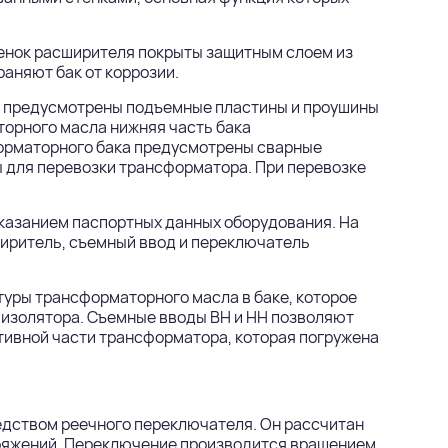
тенок расширителя покрыты защитным слоем из
аняют бак от коррозии.
а предусмотрены подъемные пластины и проушины
торного масла нижняя часть бака
орматорного бака предусмотрены сварные
ы для перевозки трансформатора. При перевозке
указанием паспортных данных оборудования. На
ширитель, съемный ввод и переключатель
уры трансформаторного масла в баке, которое
 изолятора. Съемные вводы ВН и НН позволяют
тивной части трансформатора, которая погружена
дством реечного переключателя. Он рассчитан
пряжений. Переключение производится вращением