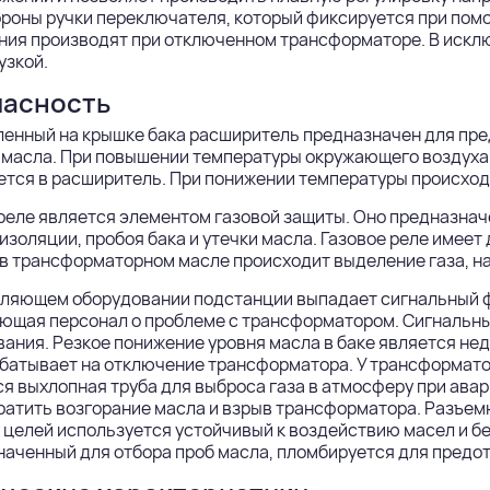
ороны ручки переключателя, который фиксируется при по
ния производят при отключенном трансформаторе. В искл
узкой.
пасность
ленный на крышке бака расширитель предназначен для пр
масла. При повышении температуры окружающего воздуха о
тся в расширитель. При понижении температуры происход
реле является элементом газовой защиты. Оно предназна
изоляции, пробоя бака и утечки масла. Газовое реле имее
в трансформаторном масле происходит выделение газа, на
вляющем оборудовании подстанции выпадает сигнальный ф
ющая персонал о проблеме с трансформатором. Сигнальны
ания. Резкое понижение уровня масла в баке является не
батывает на отключение трансформатора. У трансформато
я выхлопная труба для выброса газа в атмосферу при авар
атить возгорание масла и взрыв трансформатора. Разъем
 целей используется устойчивый к воздействию масел и б
наченный для отбора проб масла, пломбируется для предо