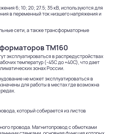
ия 6; 10; 20; 27.5; 35 кВ, используются для
ния в переменный ток низшего напряжения и
льные сети, а также трансформаторные
сформаторов ТМ160
ут эксплуатироваться в распредустройствах
абочих температур (-45С до +40С), что дает
лиматических зонах России.
рудование не может эксплуатироваться в
значены для работы в местах где возможна
средах.
овода, который собирается из листов
ного провода. Магнитопровод с обмотками
ванными стенками, основная функция которых