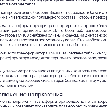
тся в отводе тепла.
ной прямоугольной формы. Внешняя поверхность бака и с
инка или эпоксидно-полимерного состава, которые предохр
ъема трансформатора при транспортировке на крышке бак
ации транспорных растяжек. Для отбора проб трансформа
рматора ТМ-160 снабжена сливным краном. На дне трансф
палки с отверстиями под установку колес. Они необходим
ание закрепляется с помощью анкерных болтов.
ой части трансформатора ТМ-160 закреплена табличка с 
рансформатора находятся: термометр, газовое реле, рас
щи термометра производят визуальный контроль температ
ется для предотвращения перегрева обмоток и в качестве
ти замену фарфоровых изоляторов без подъема наружу ак
аполненный маслом.
ключение напряжения
чение напряжения трансформатора осуществляется посре
ожений и позволяет производить плавную регулировку на