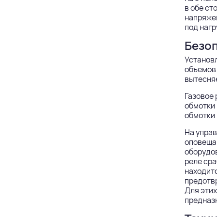
в обе ст
напряже
под нагр
Безо
Установ
объемов 
вытесняе
Газовое 
обмотки 
обмотки 
На упра
оповеща
оборудов
реле сра
находитс
предотвр
Для этих
предназ