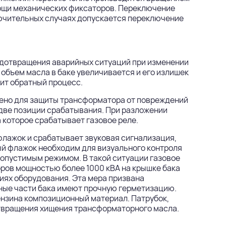
мощи механических фиксаторов. Переключение
ючительных случаях допускается переключение
едотвращения аварийных ситуаций при изменении
бъем масла в баке увеличивается и его излишек
ит обратный процесс.
чено для защиты трансформатора от повреждений
т две позиции срабатывания. При разложении
 которое срабатывает газовое реле.
лажок и срабатывает звуковая сигнализация,
й флажок необходим для визуального контроля
допустимым режимом. В такой ситуации газовое
ров мощностью более 1000 кВА на крышке бака
иях оборудования. Эта мера призвана
ные части бака имеют прочную герметизацию.
ензина композиционный материал. Патрубок,
твращения хищения трансформаторного масла.