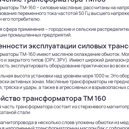
маторы ТМ-160 – силовые масляные, рассчитаны на напряжен
ования переменного тока частотой 50 Гц высшего напряже
 его потребителю.
 сфера применения – городские и сельские распределите
ции промышленных предприятий.
енности эксплуатации силовых тран
рматоры ТМ-160 имеют масляное охлаждение обмоток. Мог
о и закрытого типов (ОРУ, ЗРУ). Имеют широкий диапазон р
сть эксплуатировать оборудование практически во всех к
ьная высота установки над уровнем моря 1000 м. Это обо
ски активных зонах. Масляные трансформаторы не предна
, тряска и удары, а также в агрессивных и взрывоопасных 
ойство трансформатора ТМ 160
 часть трансформатора состоит из стержневого магнитопр
атаной стали.
агнитопровода в несколько слоев уложены обмотки из мед
н в наполненный трансформаторным маслом бак с гофриро