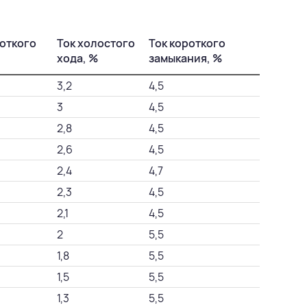
откого
Ток холостого
Ток короткого
хода, %
замыкания, %
3,2
4,5
3
4,5
2,8
4,5
2,6
4,5
2,4
4,7
2,3
4,5
2,1
4,5
2
5,5
1,8
5,5
1,5
5,5
1,3
5,5