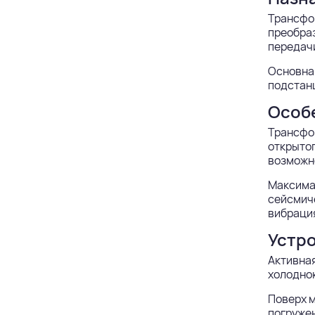
Трансфор
преобраз
передачи
Основная
подстан
Особ
Трансфо
открытог
возможно
Максимал
сейсмиче
вибрация
Устр
Активная
холоднок
Поверх м
погруже