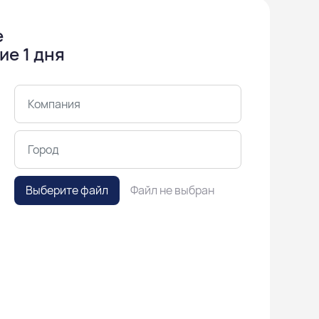
е
ие 1 дня
Выберите файл
Файл не выбран