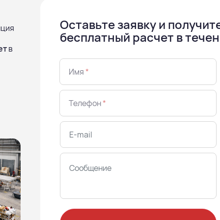
Оставьте заявку и получит
нция
бесплатный расчет в течен
ет
в
Имя
*
Телефон
*