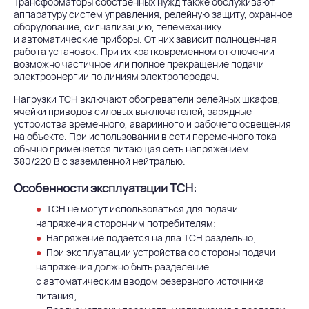
Трансформаторы собственных нужд также обслуживают
аппаратуру систем управления, релейную защиту, охранное
оборудование, сигнализацию, телемеханику
и автоматические приборы. От них зависит полноценная
работа установок. При их кратковременном отключении
возможно частичное или полное прекращение подачи
электроэнергии по линиям электропередач.
Нагрузки ТСН включают обогреватели релейных шкафов,
ячейки приводов силовых выключателей, зарядные
устройства временного, аварийного и рабочего освещения
на объекте. При использовании в сети переменного тока
обычно применяется питающая сеть напряжением
380/220 В с заземленной нейтралью.
Особенности эксплуатации ТСН:
ТСН не могут использоваться для подачи
напряжения сторонним потребителям;
Напряжение подается на два ТСН раздельно;
При эксплуатации устройства со стороны подачи
напряжения должно быть разделение
с автоматическим вводом резервного источника
питания;