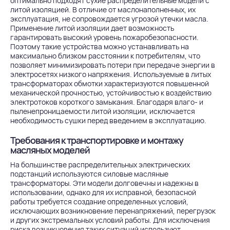
оптимально подходят сухие распределительные модели с
литой изоляцией. В отличие от маслонаполненных, их
эксплуатация, не сопровождается угрозой утечки масла.
Применение литой изоляции дает возможность
гарантировать высокий уровень пожаробезопасности.
Поэтому такие устройства можно устанавливать на
максимально близком расстоянии к потребителям, что
позволяет минимизировать потери при передаче энергии в
электросетях низкого напряжения. Используемые в литых
трансформаторах обмотки характеризуются повышенной
механической прочностью, устойчивостью к воздействию
электротоков короткого замыкания. Благодаря влаго- и
пыленепроницаемости литой изоляции, исключается
необходимость сушки перед введением в эксплуатацию.
Требования к транспортировке и монтажу
масляных моделей
На большинстве распределительных электрических
подстанций используются силовые масляные
трансформаторы. Эти модели долговечны и надежны в
использовании, однако для их исправной, безопасной
работы требуется создание определенных условий,
исключающих возникновение перенапряжений, перегрузок
и других экстремальных условий работы. Для исключения
риска возникновения таких ситуаций используют